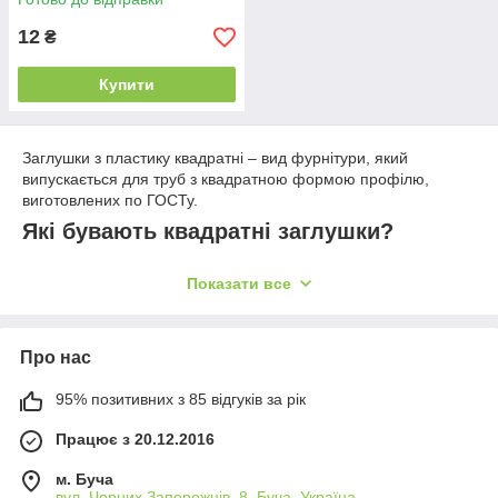
12
₴
Купити
Заглушки з пластику квадратні – вид фурнітури, який
випускається для труб з квадратною формою профілю,
виготовлених по ГОСТу.
Які бувають квадратні заглушки?
Заглушки для квадратних труб розрізняються за такими
Показати все
параметрами:
Спосіб установки;
Розмір;
Про нас
Висота основи;
95% позитивних з 85 відгуків за рік
Форма капелюшка;
Працює з 20.12.2016
Поверхня капелюшка;
Колір.
м. Буча
вул. Чорних Запорожців, 8, Буча, Україна