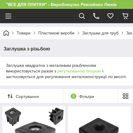
"ВСЕ ДЛЯ ПЛИТКИ" - Виробництво Ревізійних Люків
Товари
Пластикові вироби
Заглушки для труб
Заг
Заглушка з різьбою
Заглушка квадратна з металевим різьбленням
використовується разом з
регульованою опорою
і
застосовується для регулювання металоконструкції по висоті.
Сортування
0
Фільтри