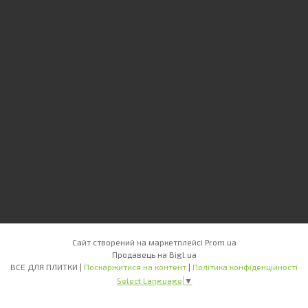
Сайт створений на маркетплейсі
Prom.ua
Продавець на Bigl.ua
ВСЕ ДЛЯ ПЛИТКИ |
Поскаржитися на контент
|
Політика конфіденційності
Select Language
▼