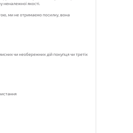
 неналежної якості.

ою, ми не отримаємо посилку, вона 
исних чи необережних дій покупця чи третіх 
истання
