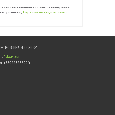
овити споживачеві в обміні та поверненні
ених у чинному
Переліку непродовольчих
4dls@i.ua
+380665233204