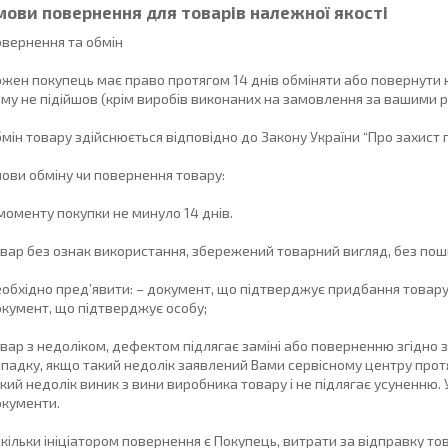
мови повернення для товарів належної якості
вернення та обмін

жен покупець має право протягом 14 днів обміняти або повернути ку
му не підійшов (крім виробів виконаних на замовлення за вашими р
мін товару здійснюється відповідно до Закону України “Про захист п
ови обміну чи повернення товару:

моменту покупки не минуло 14 днів.

вар без ознак використання, збережений товарний вигляд, без пошк
обхідно пред’явити: – документ, що підтверджує придбання товару (
кумент, що підтверджує особу;

вар з недоліком, дефектом підлягає заміні або поверненню згідно з
падку, якщо такий недолік заявлений Вами сервісному центру протяг
кий недолік виник з вини виробника товару і не підлягає усуненню.
кументи.

кільки ініціатором повернення є Покупець, витрати за відправку то