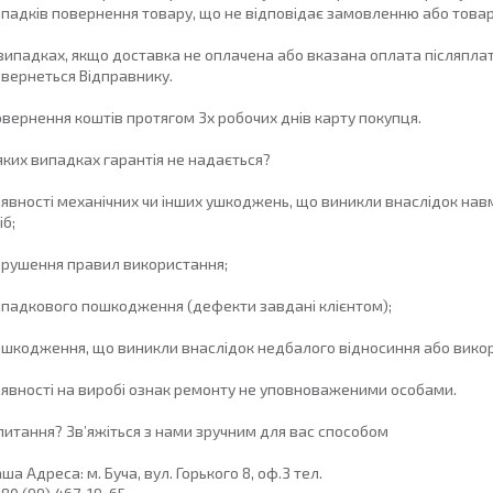
падків повернення товару, що не відповідає замовленню або товару
випадках, якщо доставка не оплачена або вказана оплата післяплат
вернеться Відправнику.

вернення коштів протягом 3х робочих днів карту покупця.

яких випадках гарантія не надається?

явності механічних чи інших ушкоджень, що виникли внаслідок навм
б;

рушення правил використання;

падкового пошкодження (дефекти завдані клієнтом);

шкодження, що виникли внаслідок недбалого відносиння або викор
явності на виробі ознак ремонту не уповноваженими особами.

питання? Зв’яжіться з нами зручним для вас способом

ша Адреса: м. Буча, вул. Горького 8, оф.3 тел.
