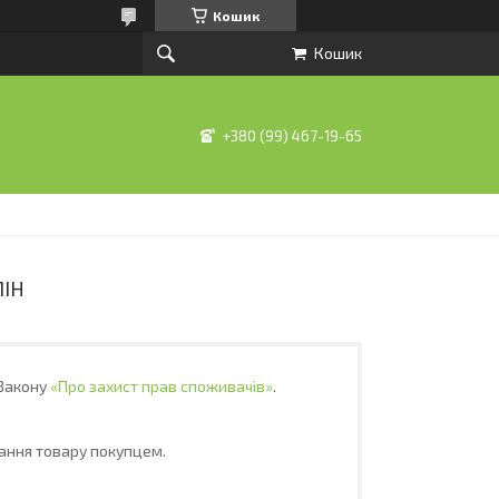
Кошик
Кошик
+380 (99) 467-19-65
МІН
 Закону
«Про захист прав споживачів»
.
ання товару покупцем.