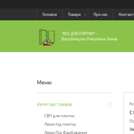
Головна
Товари
Про нас
Контакт
"ВСЕ ДЛЯ ПЛИТКИ" -
Виробництво Ревізійних Люків
Ко
Категорії товарів
С
СВП для плитки
По
Люки під плитку
З
Люки Під Фарбування