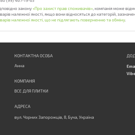
дповідно закону
«Про захист прав споживачів»
, компанія може відм
варів належної якості, якщо вони відносяться до категорій, зазнач
варів належної якості, що не підлягають поверненню та обміну
.
Анна
ВСЕ ДЛЯ ПЛИТКИ
вул. Чорних Запорожців, 8, Буча, Україна