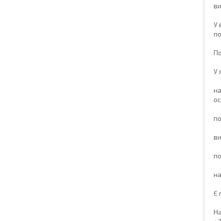
ви
У 
по
По
У 
на
осі
по
ви
по
на
Є 
На