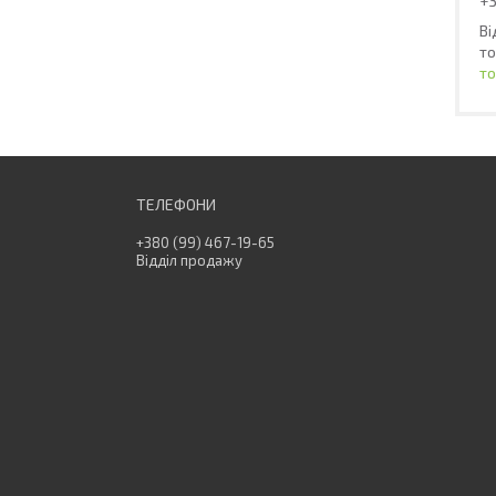
Ві
то
то
+380 (99) 467-19-65
Відділ продажу