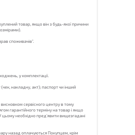
плений товар, якщо він з будь-якої причини 
озмірами).

рав споживачів”.

оджень, у комплектації.

чек, накладну, акт); паспорт чи інший 
 висновком сервісного центру в тому 
ом гарантійного терміну на товар і якщо 
 У цьому необхідно пред’явити вищезгадані 
вару назад оплачуються Покупцем, крім 