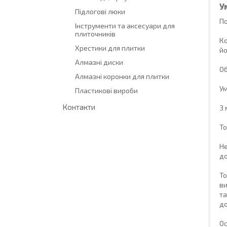
У
Підлогові люки
По
Інструменти та аксесуари для
плиточників
Ко
Хрестики для плитки
йо
Алмазні диски
Об
Алмазні коронки для плитки
Ум
Пластикові вироби
Контакти
З 
То
Не
до
То
ви
та
до
Ос