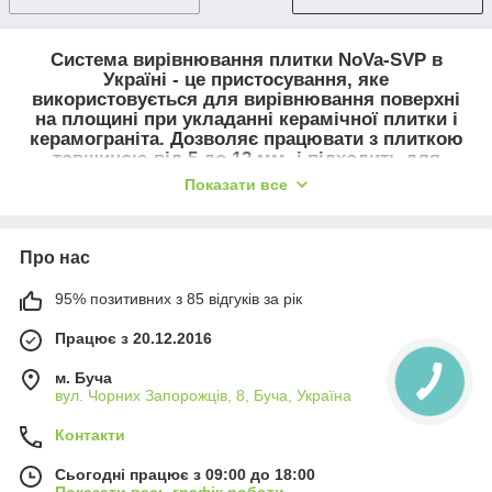
Система вирівнювання плитки
NoVa-SVP
в
Україні - це пристосування, яке
використовується для вирівнювання поверхні
на площині при укладанні керамічної плитки і
керамограніта. Дозволяє працювати з плиткою
товщиною від
5
до
12
мм. і підходить для
укладання плитки на
пол
та
стіни.
Показати все
Система складається з двох елементів
:
Про нас
Клин
- багаторазовий елемент системи. Виготовлений з
високоміцного пластику, що дозволяє використовувати його
95% позитивних з 85 відгуків за рік
від 30 разів і більше. «Крок зубів» дозволяє без праці
затискати плитку без спеціального інструменту. Увігнута
Працює з 20.12.2016
форма на зубцях і збільшена площину для натискання
дозволяє без праці затискати плитку руками. Продається в
м. Буча
упаковках по 100 і 200 штук і розраховується виходячи з
вул. Чорних Запорожців, 8, Буча, Україна
планованої площі укладання за один день і розмірів
Контакти
укладається плитки.
Підставу
- одноразовий елемент системи. Виготовлений з
Сьогодні працює з 09:00 до 18:00
високоміцного пластика
,
що запобігає розтягування під час