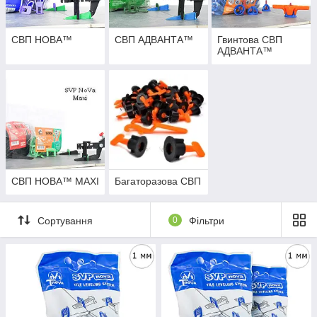
СВП НОВА™
СВП АДВАНТА™
Гвинтова СВП
АДВАНТА™
СВП НОВА™ MAXI
Багаторазова СВП
Сортування
0
Фільтри