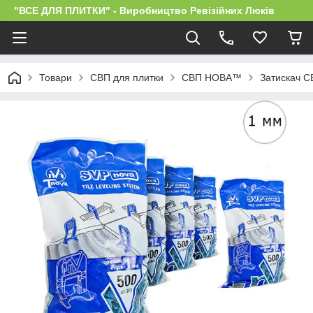
"ВСЕ ДЛЯ ПЛИТКИ" - Виробництво Ревізійних Люків
Товари
СВП для плитки
СВП НОВА™
Затискач С