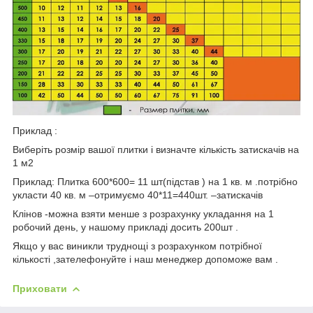
Приклад :
Виберіть розмір вашої плитки і визначте кількість затискачів на
1 м2
Приклад: Плитка 600*600= 11 шт(підстав ) на 1 кв. м .потрібно
укласти 40 кв. м –отримуємо 40*11=440шт. –затискачів
Клінов -можна взяти менше з розрахунку укладання на 1
робочий день, у нашому прикладі досить 200шт .
Якщо у вас виникли труднощі з розрахунком потрібної
кількості ,зателефонуйте і наш менеджер допоможе вам .
Приховати