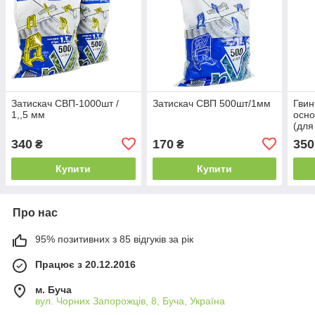
Затискач СВП-1000шт /
Затискач СВП 500шт/1мм
Гвин
1,,5 мм
осно
(для
20 м
340
170
350
₴
₴
Купити
Купити
Про нас
95% позитивних з 85 відгуків за рік
Працює з 20.12.2016
м. Буча
вул. Чорних Запорожців, 8, Буча, Україна