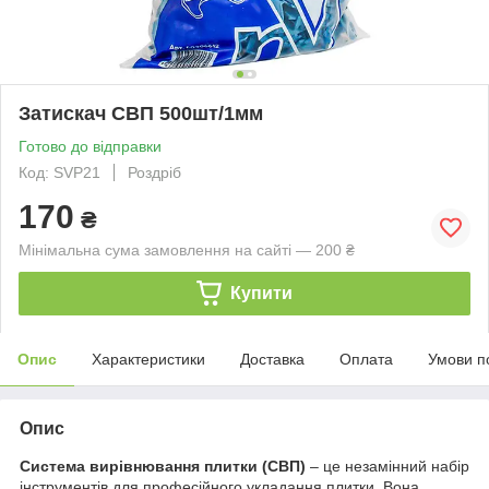
Затискач СВП 500шт/1мм
Готово до відправки
Код: SVP21
Роздріб
170
₴
Мінімальна сума замовлення на сайті — 200 ₴
Купити
Опис
Характеристики
Доставка
Оплата
Умови п
Опис
Система вирівнювання плитки (СВП)
– це незамінний набір
інструментів для професійного укладання плитки. Вона