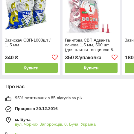
Затискач СВП-1000шт /
Гвинтова СВП Адванта
Зати
1,,5 мм
основа 1,5 мм, 500 шт
(для плитки товщиною 5-
20 мм)
340
350
180
₴
₴/упаковка
Купити
Купити
Про нас
95% позитивних з 85 відгуків за рік
Працює з 20.12.2016
м. Буча
вул. Чорних Запорожців, 8, Буча, Україна