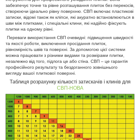
забезпечує точне та рівне розташування плиток без перекосів,
створюючи ідеально рівну поверхню. СВП включає пластикові
затиски, відомі також як кліпси, які акуратно встановлюються в
шви між плитками, і спеціальні клини, які надійно фіксують
плитки на одному рівні.
Переваги використання СВП очевидні: підвищення швидкості
та якості роботи, виключення просідання плиток,
рівномірність швів та поверхні. За допомогою цієї системи
можна працювати з різними видами та розмірами плитки,
незалежно від того, підлога це або стіна. СВП – це гарантія
професійного результату та бездоганного зовнішнього
вигляду вашої плиткової поверхні.
Таблиця розрахунку кількості затискачів і клинів для
СВП-НОВА