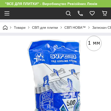
"ВСЕ ДЛЯ ПЛИТКИ" - Виробництво Ревізійних Люків
Товари
СВП для плитки
СВП НОВА™
Затискач 