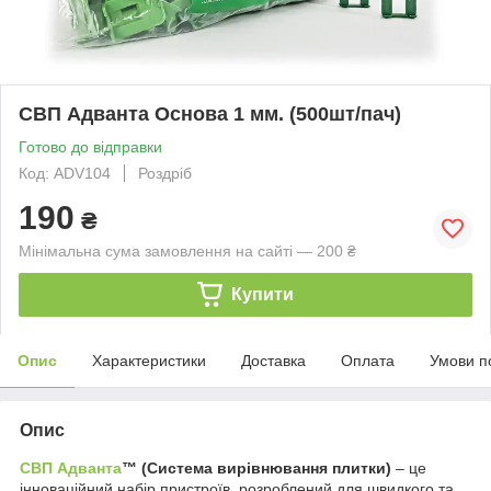
СВП Адванта Основа 1 мм. (500шт/пач)
Готово до відправки
Код: ADV104
Роздріб
190
₴
Мінімальна сума замовлення на сайті — 200 ₴
Купити
Опис
Характеристики
Доставка
Оплата
Умови п
Опис
СВП Адванта
™
(Система вирівнювання плитки)
– це
інноваційний набір пристроїв, розроблений для швидкого та