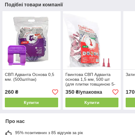
Подібні товари компанії
СВП Адванта Основа 0,5
Гвинтова СВП Адванта
Зати
мм. (500шт/пак)
основа 1,5 мм, 500 шт
(для плитки товщиною 5-
20 мм)
260
350
170
₴
₴/упаковка
Купити
Купити
Про нас
95% позитивних з 85 відгуків за рік