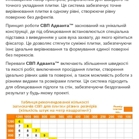
точного укладання плитки. Ця система забезпечує точне
вирівнювання плитки в одному рівні, створюючи рівну
поверхню без дефектів.
Принцип роботи
СВП Адванта™
заснований на унікальній
конструкції, де під облицювання встановлюється спеціальна
підставка з виведенням у шов вуха захвату, до якого кріпиться
фіксатор. Це дозволяє стягнути суміжні плитки, забезпечуючи
їхнє ідеальне вирівнювання та формування єдиної поверхні
без перекосів.
Переваги
СВП Адванта™
включають збільшення швидкості
та якості робіт, виключення просідання плитки, створення
ідеально рівних швів та поверхні, а також можливість роботи з
різними видами та розмірами плитки. Ця система підходить
для облицювання підлоги та стін, забезпечуючи бездоганний
результат у будь-якому проекті.