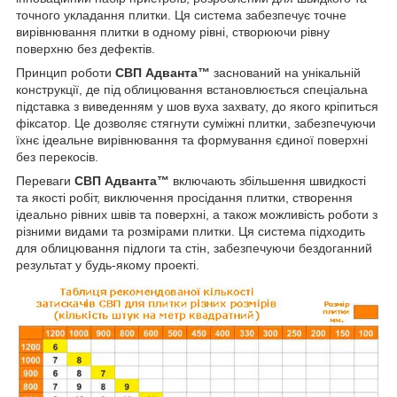
точного укладання плитки. Ця система забезпечує точне
вирівнювання плитки в одному рівні, створюючи рівну
поверхню без дефектів.
Принцип роботи
СВП Адванта™
заснований на унікальній
конструкції, де під облицювання встановлюється спеціальна
підставка з виведенням у шов вуха захвату, до якого кріпиться
фіксатор. Це дозволяє стягнути суміжні плитки, забезпечуючи
їхнє ідеальне вирівнювання та формування єдиної поверхні
без перекосів.
Переваги
СВП Адванта™
включають збільшення швидкості
та якості робіт, виключення просідання плитки, створення
ідеально рівних швів та поверхні, а також можливість роботи з
різними видами та розмірами плитки. Ця система підходить
для облицювання підлоги та стін, забезпечуючи бездоганний
результат у будь-якому проекті.