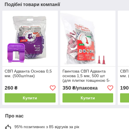
Подібні товари компанії
СВП Адванта Основа 0,5
Гвинтова СВП Адванта
СВП 
мм. (500шт/пак)
основа 1,5 мм, 500 шт
мм. 
(для плитки товщиною 5-
20 мм)
260
350
190
₴
₴/упаковка
Купити
Купити
Про нас
95% позитивних з 85 відгуків за рік