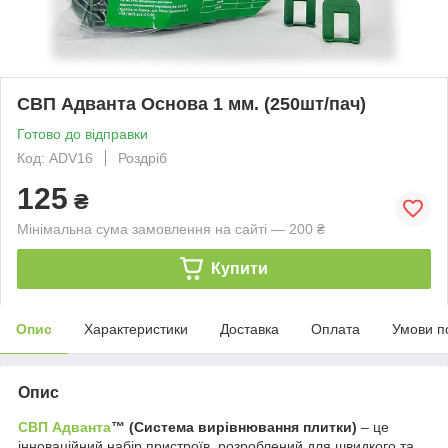
СВП Адванта Основа 1 мм. (250шт/пач)
Готово до відправки
Код: ADV16
Роздріб
125
₴
Мінімальна сума замовлення на сайті — 200 ₴
Купити
Опис
Характеристики
Доставка
Оплата
Умови п
Опис
СВП Адванта
™
(Система вирівнювання плитки)
– це
інноваційний набір пристроїв, розроблений для швидкого та