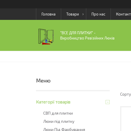
Головна
Товари
Про нас
Контакт
"ВСЕ ДЛЯ ПЛИТКИ" -
Виробництво Ревізійних Люків
Категорії товарів
СВП для плитки
Люки під плитку
Люки Під Фарбування