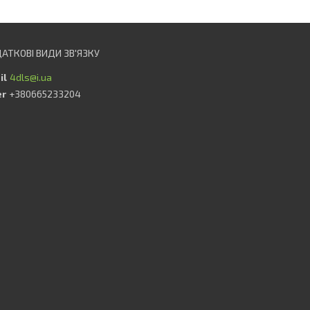
4dls@i.ua
+380665233204