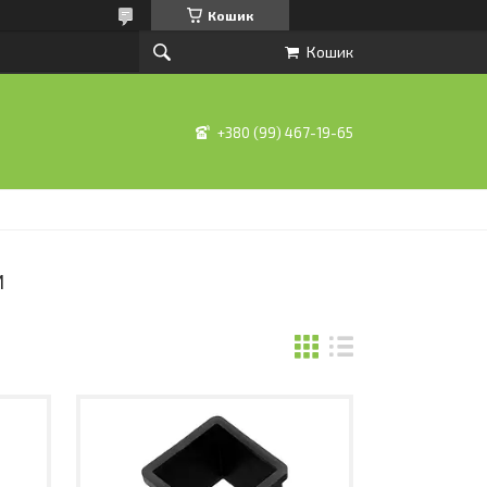
Кошик
Кошик
+380 (99) 467-19-65
И