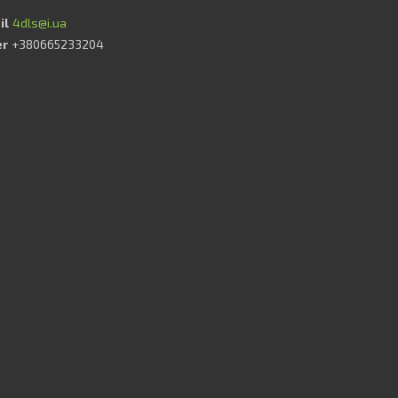
4dls@i.ua
+380665233204