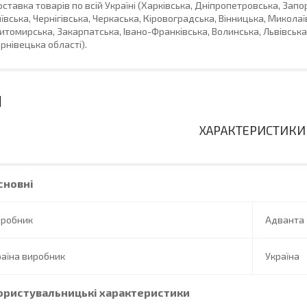
ставка товарів по всій Україні (Харківська, Дніпропетровська, Запо
ївська, Чернігівська, Черкаська, Кіровоградська, Вінницька, Миколаї
томирська, Закарпатська, Івано-Франківська, Волинська, Львівська,
рнівецька області).
ХАРАКТЕРИСТИКИ
сновні
иробник
Адванта
аїна виробник
Україна
ористувальницькі характеристики