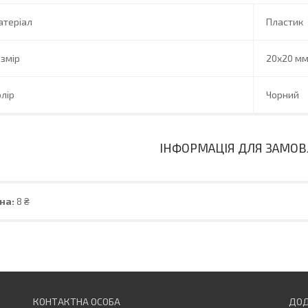
атеріал
Пластик
змір
20х20 м
лір
Чорний
ІНФОРМАЦІЯ ДЛЯ ЗАМО
на:
8 ₴