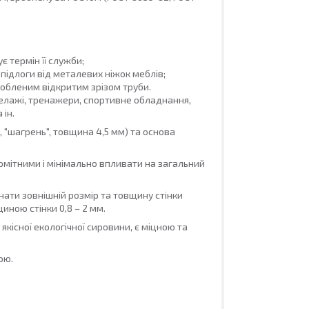
 термін її служби;
підлоги від металевих ніжок меблів;
обленим відкритим зрізом труби.
елажі, тренажери, спортивне обладнання,
 ін.
 "шагрень", товщина 4,5 мм) та основа
омітними і мінімально впливати на загальний
ати зовнішній розмір та товщину стінки
иною стінки 0,8 – 2 мм.
якісної екологічної сировини, є міцною та
ою.