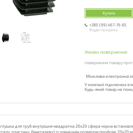
Купити
+380 (99) 467-19-65
Відділ продажу
повернення товару прот
У компанії підключені е
будь-який товар не поки
глушка для труб внутрішня квадратна 20х20 сфера чорна встановлю
талу, пластику, біметалеву) із зовнішнім розміром профілю 20х20 