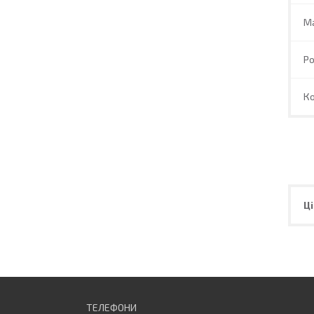
М
Ро
Ко
Ці