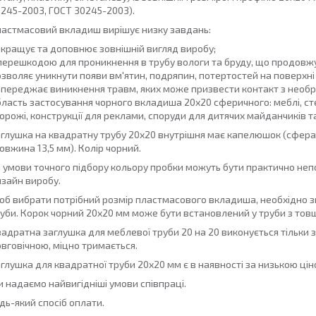
245-2003, ГОСТ 30245-2003).
астмасовий вкладиш вирішує низку завдань:
кращує та доповнює зовнішній вигляд виробу;
перешкодою для проникнення в трубу вологи та бруду, що продовжує
зволяє уникнути появи вм'ятин, подряпин, потертостей на поверхні 
переджає виникнення травм, яких може призвести контакт з необр
ласть застосування чорного вкладиша 20х20 сферичного: меблі, ст
орожі, конструкції для реклами, споруди для дитячих майданчиків та
глушка на квадратну трубу 20х20 внутрішня має капелюшок (сфера,
овжина 13,5 мм). Колір чорний.
 умови точного підбору кольору пробки можуть бути практично неп
зайн виробу.
б вибрати потрібний розмір пластмасового вкладиша, необхідно зн
уби. Корок чорний 20х20 мм може бути встановлений у труби з товщ
адратна заглушка для меблевої труби 20 на 20 виконується тільки з 
вговічною, міцно тримається.
глушка для квадратної труби 20х20 мм є в наявності за низькою цін
 надаємо найвигідніші умови співпраці.
дь-який спосіб оплати.