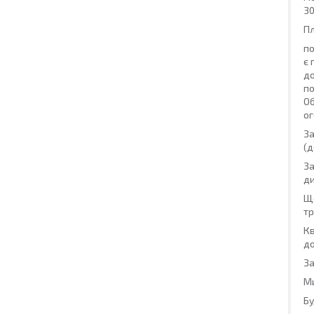
30
Пл
по
є 
до
по
Об
ог
За
(д
За
ди
Що
тр
Кв
до
За
Ми
Бу