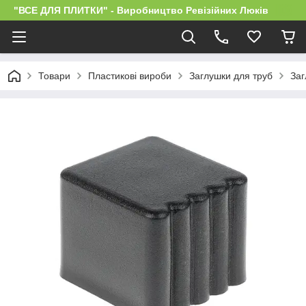
"ВСЕ ДЛЯ ПЛИТКИ" - Виробництво Ревізійних Люків
Товари
Пластикові вироби
Заглушки для труб
Заг