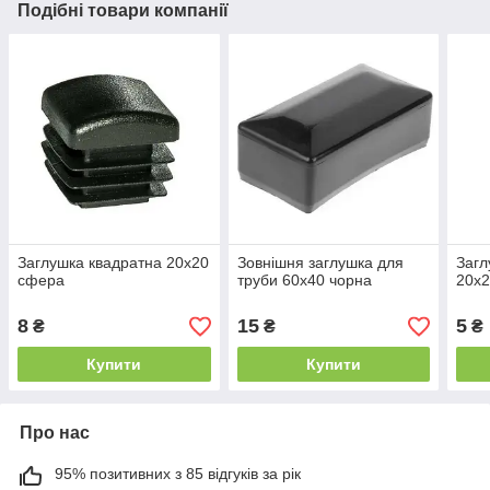
Подібні товари компанії
Заглушка квадратна 20х20
Зовнішня заглушка для
Загл
сфера
труби 60х40 чорна
20х2
8
15
5
₴
₴
₴
Купити
Купити
Про нас
95% позитивних з 85 відгуків за рік