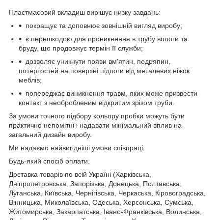
Пластмасовий вкладиш вирішує низку завдань:
покращує та доповнює зовнішній вигляд виробу;
є перешкодою для проникнення в трубу вологи та
бруду, що продовжує термін її служби;
дозволяє уникнути появи вм'ятин, подряпин,
потертостей на поверхні підлоги від металевих ніжок
меблів;
попереджає виникнення травм, яких може призвести
контакт з необробленим відкритим зрізом труби.
За умови точного підбору кольору пробки можуть бути
практично непомітні і надавати мінімальний вплив на
загальний дизайн виробу.
Ми надаємо найвигідніші умови співпраці.
Будь-який спосіб оплати.
Доставка товарів по всій Україні (Харківська,
Дніпропетровська, Запорізька, Донецька, Полтавська,
Луганська, Київська, Чернігівська, Черкаська, Кіровоградська,
Вінницька, Миколаївська, Одеська, Херсонська, Сумська,
Житомирська, Закарпатська, Івано-Франківська, Волинська,