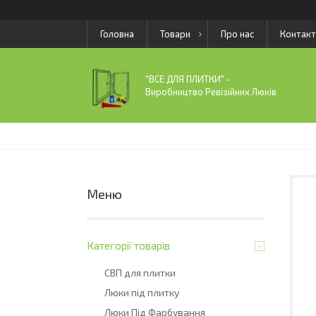
Головна
Товари
Про нас
Контакт
"ВСЕ ДЛЯ ПЛИТКИ" -
Виробництво Ревізійних Люків
Категорії товарів
СВП для плитки
Люки під плитку
Люки Під Фарбування