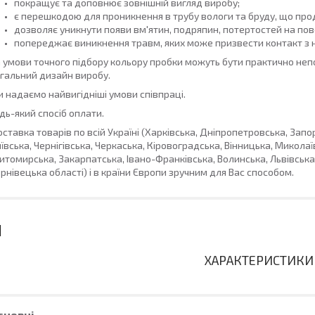
покращує та доповнює зовнішній вигляд виробу;
є перешкодою для проникнення в трубу вологи та бруду, що прод
дозволяє уникнути появи вм'ятин, подряпин, потертостей на пове
попереджає виникнення травм, яких може призвести контакт з 
 умови точного підбору кольору пробки можуть бути практично непо
гальний дизайн виробу.
 надаємо найвигідніші умови співпраці.
дь-який спосіб оплати.
ставка товарів по всій Україні (Харківська, Дніпропетровська, Запо
ївська, Чернігівська, Черкаська, Кіровоградська, Вінницька, Миколаї
томирська, Закарпатська, Івано-Франківська, Волинська, Львівська,
рнівецька області) і в країни Європи зручним для Вас способом.
ХАРАКТЕРИСТИКИ
сновні