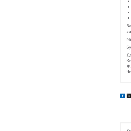
За
за
Ми
Бу
До
Ки
Жи
Че
О