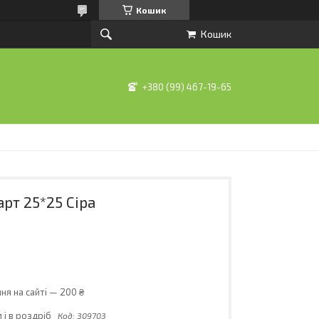
Кошик
Кошик
+380 (99) 467-19-65
рт 25*25 Сіра
ня на сайті — 200 ₴
 і в роздріб
Код:
309703