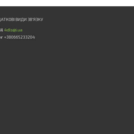
4dls@i.ua
+380665233204