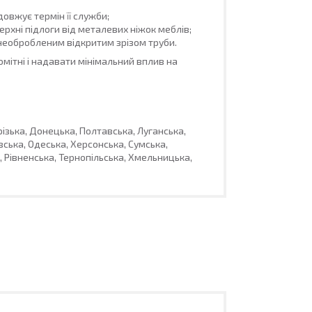
овжує термін її служби;
рхні підлоги від металевих ніжок меблів;
необробленим відкритим зрізом труби.
мітні і надавати мінімальний вплив на
різька, Донецька, Полтавська, Луганська,
вська, Одеська, Херсонська, Сумська,
 Рівненська, Тернопільська, Хмельницька,