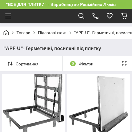
"ВСЕ ДЛЯ ПЛИТКИ" - Виробництво Ревізійних Люків
Товари
Підлогові люки
"APF-U"- Герметичні, посилені
"APF-U"- Герметичні, посилені під плитку
Сортування
0
Фільтри