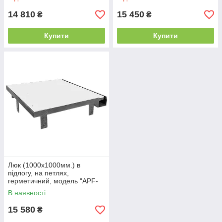
14 810
15 450
₴
₴
Купити
Купити
Люк (1000х1000мм.) в
підлогу, на петлях,
герметичний, модель "APF-
U"
В наявності
15 580
₴