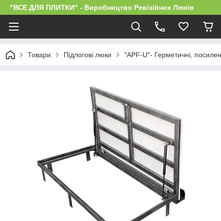
"ВСЕ ДЛЯ ПЛИТКИ" - Виробництво Ревізійних Люків
Товари
Підлогові люки
"APF-U"- Герметичні, посилені