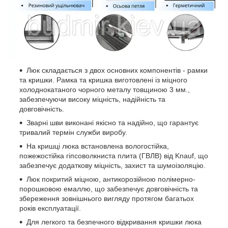
Люк складається з двох основних компонентів - рамки
та кришки. Рамка та кришка виготовлені із міцного
холоднокатаного чорного металу товщиною 3 мм.,
забезпечуючи високу міцність, надійність та
довговічність.
Зварні шви виконані якісно та надійно, що гарантує
тривалий термін служби виробу.
На кришці люка встановлена вологостійка,
пожежостійка гіпсоволкниста плита (ГВЛВ) від Knauf, що
забезпечує додаткову міцність, захист та шумоізоляцію.
Люк покритий міцною, антикорозійною полімерно-
порошковою емаллю, що забезпечує довговічність та
збереження зовнішнього вигляду протягом багатьох
років експлуатації.
Для легкого та безпечного відкривання кришки люка