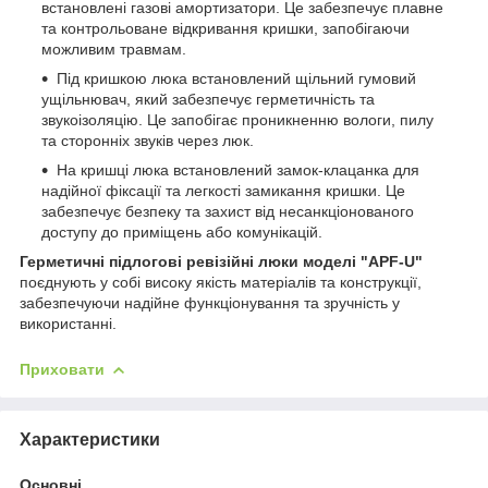
встановлені газові амортизатори. Це забезпечує плавне
та контрольоване відкривання кришки, запобігаючи
можливим травмам.
Під кришкою люка встановлений щільний гумовий
ущільнювач, який забезпечує герметичність та
звукоізоляцію. Це запобігає проникненню вологи, пилу
та сторонніх звуків через люк.
На кришці люка встановлений замок-клацанка для
надійної фіксації та легкості замикання кришки. Це
забезпечує безпеку та захист від несанкціонованого
доступу до приміщень або комунікацій.
Герметичні підлогові ревізійні люки моделі "APF-U"
поєднують у собі високу якість матеріалів та конструкції,
забезпечуючи надійне функціонування та зручність у
використанні.
Приховати
Характеристики
Основні