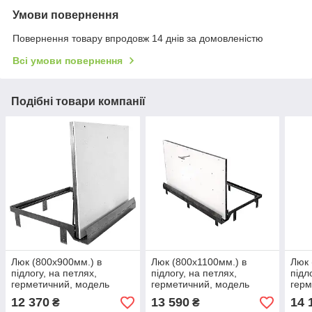
Умови повернення
Повернення товару впродовж 14 днів за домовленістю
Всі умови повернення
Подібні товари компанії
Люк (800х900мм.) в
Люк (800х1100мм.) в
Люк 
підлогу, на петлях,
підлогу, на петлях,
підл
герметичний, модель
герметичний, модель
герм
"APF-U"
"APF-U"
"APF
12 370
13 590
14 
₴
₴