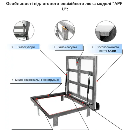
Особливості підлогового ревізійного люка моделі "APF-
U":