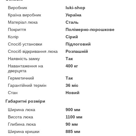
Виробник
luki-shop
Країна виробник
Україна
Матеріал люка
Сталь
Покриття
Полімерно-порошкове
Колір
Сірий
Спосіб установки
Підлоговий
Спосіб відкривання люка
Розпашній
Наявність замку
Так
Навантаження на
400 кг
дверцята
Герметичний
Так
Гарантійний термін
36 міс
Стан
Новий
Габаритні розміри
Ширина люка
900 мм
Висота люка
1100 мм
Глибина люка
90 мм
Ширина кришки
885 мм