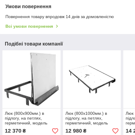
Умови повернення
Повернення товару впродовж 14 днів за домовленістю
Всі умови повернення
Подібні товари компанії
Люк (800х900мм.) в
Люк (800х1000мм.) в
Люк 
підлогу, на петлях,
підлогу, на петлях,
підл
герметичний, модель
герметичний, модель
герм
"APF-U"
"APF-U"
"APF
12 370
12 980
14 
₴
₴