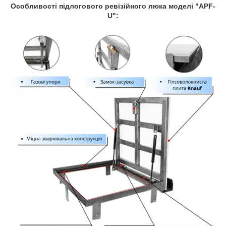
Особливості підлогового ревізійного люка моделі "APF-
U":