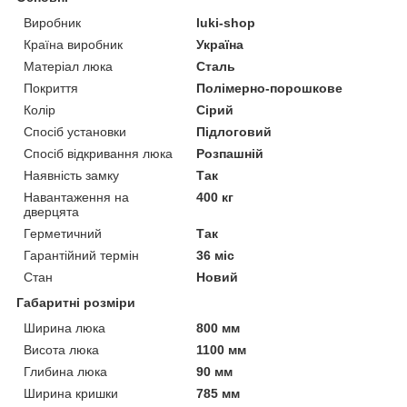
Виробник
luki-shop
Країна виробник
Україна
Матеріал люка
Сталь
Покриття
Полімерно-порошкове
Колір
Сірий
Спосіб установки
Підлоговий
Спосіб відкривання люка
Розпашній
Наявність замку
Так
Навантаження на
400 кг
дверцята
Герметичний
Так
Гарантійний термін
36 міс
Стан
Новий
Габаритні розміри
Ширина люка
800 мм
Висота люка
1100 мм
Глибина люка
90 мм
Ширина кришки
785 мм