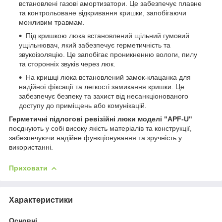
встановлені газові амортизатори. Це забезпечує плавне
та контрольоване відкривання кришки, запобігаючи
можливим травмам.
Під кришкою люка встановлений щільний гумовий
ущільнювач, який забезпечує герметичність та
звукоізоляцію. Це запобігає проникненню вологи, пилу
та сторонніх звуків через люк.
На кришці люка встановлений замок-клацанка для
надійної фіксації та легкості замикання кришки. Це
забезпечує безпеку та захист від несанкціонованого
доступу до приміщень або комунікацій.
Герметичні підлогові ревізійні люки моделі "APF-U"
поєднують у собі високу якість матеріалів та конструкції,
забезпечуючи надійне функціонування та зручність у
використанні.
Приховати
Характеристики
Основні