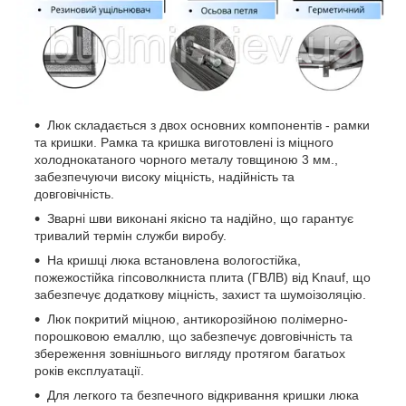
Люк складається з двох основних компонентів - рамки
та кришки. Рамка та кришка виготовлені із міцного
холоднокатаного чорного металу товщиною 3 мм.,
забезпечуючи високу міцність, надійність та
довговічність.
Зварні шви виконані якісно та надійно, що гарантує
тривалий термін служби виробу.
На кришці люка встановлена вологостійка,
пожежостійка гіпсоволкниста плита (ГВЛВ) від Knauf, що
забезпечує додаткову міцність, захист та шумоізоляцію.
Люк покритий міцною, антикорозійною полімерно-
порошковою емаллю, що забезпечує довговічність та
збереження зовнішнього вигляду протягом багатьох
років експлуатації.
Для легкого та безпечного відкривання кришки люка