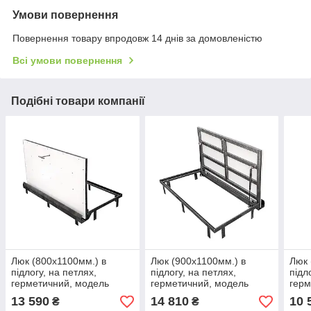
Умови повернення
Повернення товару впродовж 14 днів за домовленістю
Всі умови повернення
Подібні товари компанії
Люк (800х1100мм.) в
Люк (900х1100мм.) в
Люк 
підлогу, на петлях,
підлогу, на петлях,
підл
герметичний, модель
герметичний, модель
герм
"APF-U"
"APF-U"
"APF
13 590
14 810
10 
₴
₴