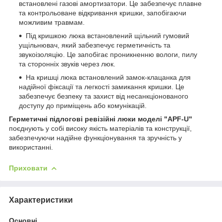
встановлені газові амортизатори. Це забезпечує плавне
та контрольоване відкривання кришки, запобігаючи
можливим травмам.
Під кришкою люка встановлений щільний гумовий
ущільнювач, який забезпечує герметичність та
звукоізоляцію. Це запобігає проникненню вологи, пилу
та сторонніх звуків через люк.
На кришці люка встановлений замок-клацанка для
надійної фіксації та легкості замикання кришки. Це
забезпечує безпеку та захист від несанкціонованого
доступу до приміщень або комунікацій.
Герметичні підлогові ревізійні люки моделі "APF-U"
поєднують у собі високу якість матеріалів та конструкції,
забезпечуючи надійне функціонування та зручність у
використанні.
Приховати
Характеристики
Основні