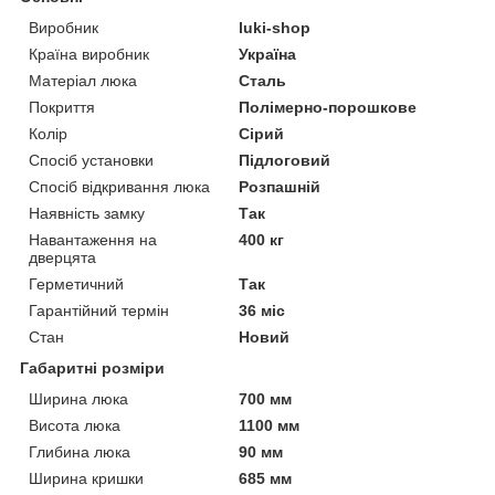
Виробник
luki-shop
Країна виробник
Україна
Матеріал люка
Сталь
Покриття
Полімерно-порошкове
Колір
Сірий
Спосіб установки
Підлоговий
Спосіб відкривання люка
Розпашній
Наявність замку
Так
Навантаження на
400 кг
дверцята
Герметичний
Так
Гарантійний термін
36 міс
Стан
Новий
Габаритні розміри
Ширина люка
700 мм
Висота люка
1100 мм
Глибина люка
90 мм
Ширина кришки
685 мм