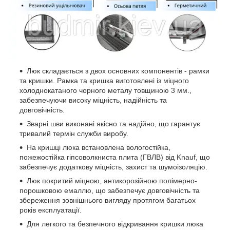
Люк складається з двох основних компонентів - рамки
та кришки. Рамка та кришка виготовлені із міцного
холоднокатаного чорного металу товщиною 3 мм.,
забезпечуючи високу міцність, надійність та
довговічність.
Зварні шви виконані якісно та надійно, що гарантує
тривалий термін служби виробу.
На кришці люка встановлена вологостійка,
пожежостійка гіпсоволкниста плита (ГВЛВ) від Knauf, що
забезпечує додаткову міцність, захист та шумоізоляцію.
Люк покритий міцною, антикорозійною полімерно-
порошковою емаллю, що забезпечує довговічність та
збереження зовнішнього вигляду протягом багатьох
років експлуатації.
Для легкого та безпечного відкривання кришки люка