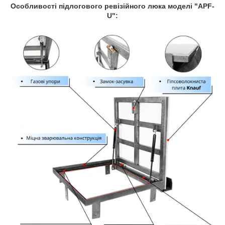
Особливості підлогового ревізійного люка моделі "APF-
U":