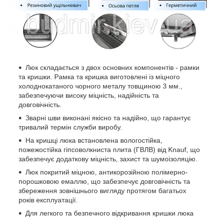
Люк складається з двох основних компонентів - рамки
та кришки. Рамка та кришка виготовлені із міцного
холоднокатаного чорного металу товщиною 3 мм.,
забезпечуючи високу міцність, надійність та
довговічність.
Зварні шви виконані якісно та надійно, що гарантує
тривалий термін служби виробу.
На кришці люка встановлена вологостійка,
пожежостійка гіпсоволкниста плита (ГВЛВ) від Knauf, що
забезпечує додаткову міцність, захист та шумоізоляцію.
Люк покритий міцною, антикорозійною полімерно-
порошковою емаллю, що забезпечує довговічність та
збереження зовнішнього вигляду протягом багатьох
років експлуатації.
Для легкого та безпечного відкривання кришки люка