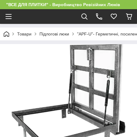
"ВСЕ ДЛЯ ПЛИТКИ" - Виробництво Ревізійних Люків
Товари
Підлогові люки
"APF-U"- Герметичні, посилені