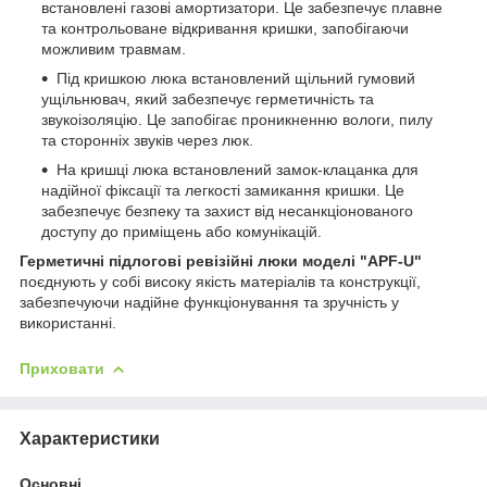
встановлені газові амортизатори. Це забезпечує плавне
та контрольоване відкривання кришки, запобігаючи
можливим травмам.
Під кришкою люка встановлений щільний гумовий
ущільнювач, який забезпечує герметичність та
звукоізоляцію. Це запобігає проникненню вологи, пилу
та сторонніх звуків через люк.
На кришці люка встановлений замок-клацанка для
надійної фіксації та легкості замикання кришки. Це
забезпечує безпеку та захист від несанкціонованого
доступу до приміщень або комунікацій.
Герметичні підлогові ревізійні люки моделі "APF-U"
поєднують у собі високу якість матеріалів та конструкції,
забезпечуючи надійне функціонування та зручність у
використанні.
Приховати
Характеристики
Основні