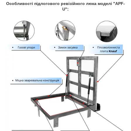
Особливості підлогового ревізійного люка моделі "APF-
U":