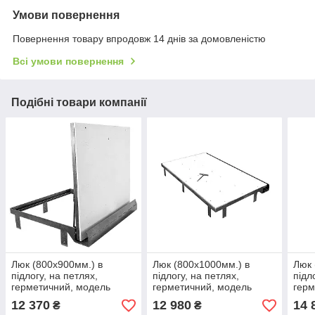
Умови повернення
Повернення товару впродовж 14 днів за домовленістю
Всі умови повернення
Подібні товари компанії
Люк (800х900мм.) в
Люк (800х1000мм.) в
Люк 
підлогу, на петлях,
підлогу, на петлях,
підл
герметичний, модель
герметичний, модель
герм
"APF-U"
"APF-U"
"APF
12 370
12 980
14 
₴
₴