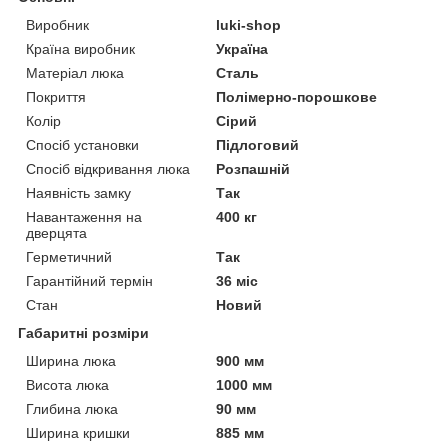
Виробник
luki-shop
Країна виробник
Україна
Матеріал люка
Сталь
Покриття
Полімерно-порошкове
Колір
Сірий
Спосіб установки
Підлоговий
Спосіб відкривання люка
Розпашній
Наявність замку
Так
Навантаження на
400 кг
дверцята
Герметичний
Так
Гарантійний термін
36 міс
Стан
Новий
Габаритні розміри
Ширина люка
900 мм
Висота люка
1000 мм
Глибина люка
90 мм
Ширина кришки
885 мм