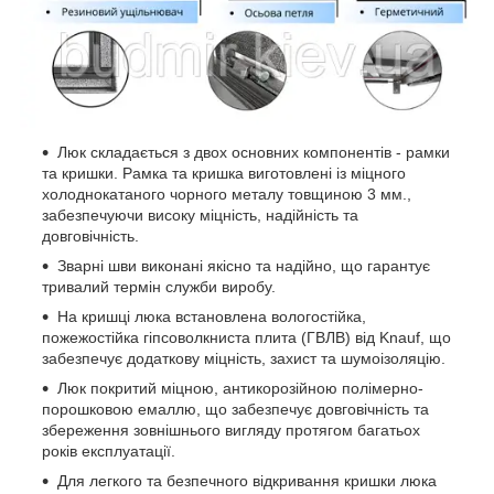
Люк складається з двох основних компонентів - рамки
та кришки. Рамка та кришка виготовлені із міцного
холоднокатаного чорного металу товщиною 3 мм.,
забезпечуючи високу міцність, надійність та
довговічність.
Зварні шви виконані якісно та надійно, що гарантує
тривалий термін служби виробу.
На кришці люка встановлена вологостійка,
пожежостійка гіпсоволкниста плита (ГВЛВ) від Knauf, що
забезпечує додаткову міцність, захист та шумоізоляцію.
Люк покритий міцною, антикорозійною полімерно-
порошковою емаллю, що забезпечує довговічність та
збереження зовнішнього вигляду протягом багатьох
років експлуатації.
Для легкого та безпечного відкривання кришки люка