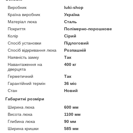
Виробник
luki-shop
Країна виробник
Україна
Матеріал люка
Сталь
Покриття
Полімерно-порошкове
Колір
Сірий
Спосіб установки
Підлоговий
Спосіб відкривання люка
Розпашній
Наявність замку
Так
Навантаження на
400 кг
дверцята
Герметичний
Так
Гарантійний термін
36 міс
Стан
Новий
Габаритні розміри
Ширина люка
600 мм
Висота люка
1100 мм
Глибина люка
90 мм
Ширина кришки
585 мм