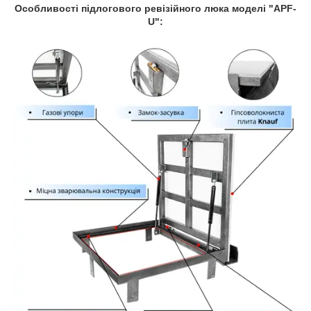
Особливості підлогового ревізійного люка моделі "APF-
U":