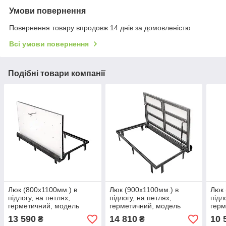
Умови повернення
Повернення товару впродовж 14 днів за домовленістю
Всі умови повернення
Подібні товари компанії
Люк (800х1100мм.) в
Люк (900х1100мм.) в
Люк 
підлогу, на петлях,
підлогу, на петлях,
підл
герметичний, модель
герметичний, модель
герм
"APF-U"
"APF-U"
"APF
13 590
14 810
10 
₴
₴