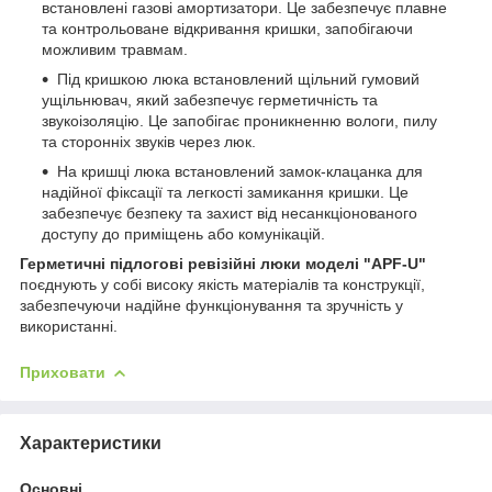
встановлені газові амортизатори. Це забезпечує плавне
та контрольоване відкривання кришки, запобігаючи
можливим травмам.
Під кришкою люка встановлений щільний гумовий
ущільнювач, який забезпечує герметичність та
звукоізоляцію. Це запобігає проникненню вологи, пилу
та сторонніх звуків через люк.
На кришці люка встановлений замок-клацанка для
надійної фіксації та легкості замикання кришки. Це
забезпечує безпеку та захист від несанкціонованого
доступу до приміщень або комунікацій.
Герметичні підлогові ревізійні люки моделі "APF-U"
поєднують у собі високу якість матеріалів та конструкції,
забезпечуючи надійне функціонування та зручність у
використанні.
Приховати
Характеристики
Основні