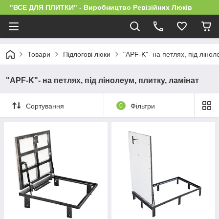
"ВСЕ ДЛЯ ПЛИТКИ" - Виробництво Ревізійних Люків
Товари
Підлогові люки
"APF-K"- на петлях, під лінол
"APF-K"- на петлях, під лінолеум, плитку, ламінат
Сортування
0
Фільтри