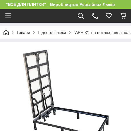
"ВСЕ ДЛЯ ПЛИТКИ" - Виробництво Ревізійних Люків
Товари
Підлогові люки
"APF-K"- на петлях, під лінол