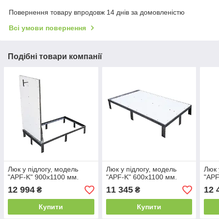
Повернення товару впродовж 14 днів за домовленістю
Всі умови повернення
Подібні товари компанії
Люк у підлогу, модель
Люк у підлогу, модель
Люк 
"APF-K" 900х1100 мм.
"APF-K" 600х1100 мм.
"APF
12 994
11 345
12 
₴
₴
Купити
Купити