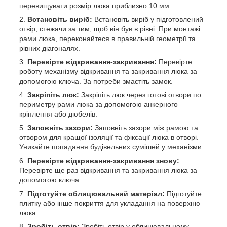
перевищувати розмір люка приблизно 10 мм.
Встановіть виріб:
Встановіть виріб у підготовлений
отвір, стежачи за тим, щоб він був в рівні. При монтажі
рами люка, переконайтеся в правильній геометрії та
рівних діагоналях.
Перевірте відкривання-закривання:
Перевірте
роботу механізму відкривання та закривання люка за
допомогою ключа. За потреби змастіть замок.
Закріпіть люк:
Закріпіть люк через готові отвори по
периметру рами люка за допомогою анкерного
кріплення або дюбелів.
Заповніть зазори:
Заповніть зазори між рамою та
отвором для кращої ізоляції та фіксації люка в отворі.
Уникайте попадання будівельних сумішей у механізми.
Перевірте відкривання-закривання знову:
Перевірте ще раз відкривання та закривання люка за
допомогою ключа.
Підготуйте облицювальний матеріал:
Підготуйте
плитку або інше покриття для укладання на поверхню
люка.
Зробіть отвір:
Зробіть отвір у облицювальному