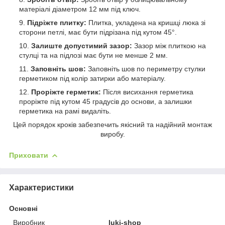
матеріалі діаметром 12 мм під ключ.
Підріжте плитку:
Плитка, укладена на кришці люка зі
сторони петлі, має бути підрізана під кутом 45°.
Залиште допустимий зазор:
Зазор між плиткою на
стулці та на підлозі має бути не менше 2 мм.
Заповніть шов:
Заповніть шов по периметру стулки
герметиком під колір затирки або матеріалу.
Проріжте герметик:
Після висихання герметика
проріжте під кутом 45 градусів до основи, а залишки
герметика на рамі видаліть.
Цей порядок кроків забезпечить якісний та надійний монтаж
виробу.
Приховати
Характеристики
Основні
Виробник
luki-shop