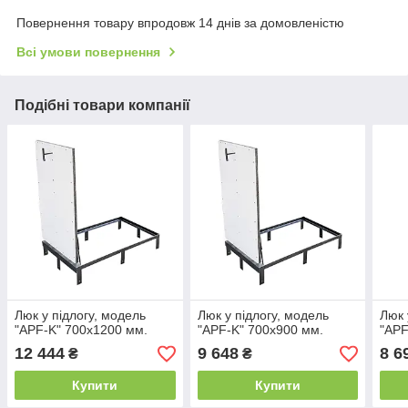
Повернення товару впродовж 14 днів за домовленістю
Всі умови повернення
Подібні товари компанії
Люк у підлогу, модель
Люк у підлогу, модель
Люк 
"APF-K" 700х1200 мм.
"APF-K" 700х900 мм.
"APF
12 444
9 648
8 6
₴
₴
Купити
Купити