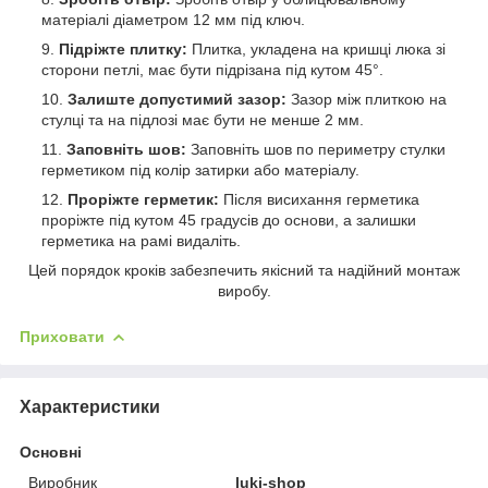
матеріалі діаметром 12 мм під ключ.
Підріжте плитку:
Плитка, укладена на кришці люка зі
сторони петлі, має бути підрізана під кутом 45°.
Залиште допустимий зазор:
Зазор між плиткою на
стулці та на підлозі має бути не менше 2 мм.
Заповніть шов:
Заповніть шов по периметру стулки
герметиком під колір затирки або матеріалу.
Проріжте герметик:
Після висихання герметика
проріжте під кутом 45 градусів до основи, а залишки
герметика на рамі видаліть.
Цей порядок кроків забезпечить якісний та надійний монтаж
виробу.
Приховати
Характеристики
Основні
Виробник
luki-shop