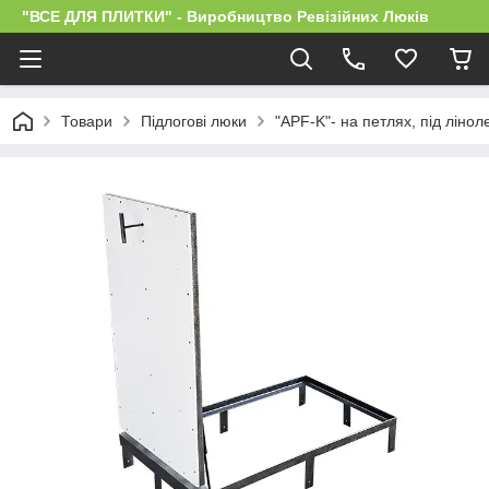
"ВСЕ ДЛЯ ПЛИТКИ" - Виробництво Ревізійних Люків
Товари
Підлогові люки
"APF-K"- на петлях, під лінол