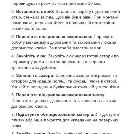
перевищувати розмір люка приблизно 10 мм.
Встановіть виріб:
Встановіть виріб у підготовлений
отвір, стежачи за тим, щоб він був в рівні. При монтажі
рами люка, переконайтеся в правильній геометрії та
рівних діагоналях.
Перевірте відкривання-закривання:
Перевірте
роботу механізму відкривання та закривання люка за
допомогою ключа. За потреби змастіть замок.
Закріпіть люк:
Закріпіть люк через готові отвори по
периметру рами люка за допомогою анкерного
кріплення або дюбелів.
Заповніть зазори:
Заповніть зазори між рамою та
отвором для кращої ізоляції та фіксації люка в отворі.
Уникайте попадання будівельних сумішей у механізми.
Перевірте відкривання-закривання знову:
Перевірте ще раз відкривання та закривання люка за
допомогою ключа.
Підготуйте облицювальний матеріал:
Підготуйте
плитку або інше покриття для укладання на поверхню
люка.
Зробіть отвір:
Зробіть отвір у облицювальному