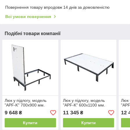
Повернення товару впродовж 14 днів за домовленістю
Всі умови повернення
Подібні товари компанії
Люк у підлогу, модель
Люк у підлогу, модель
Люк 
"APF-K" 700х900 мм.
"APF-K" 600х1100 мм.
"APF
9 648
11 345
12 
₴
₴
Купити
Купити