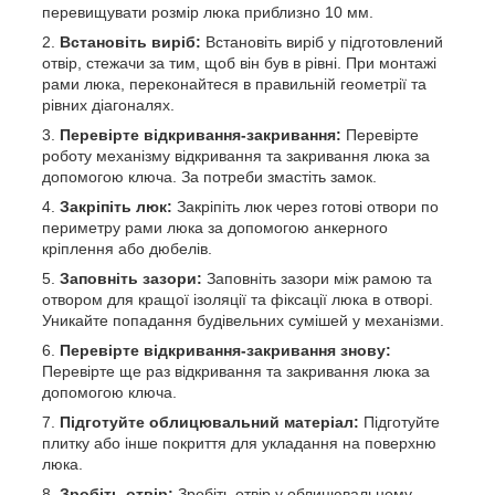
перевищувати розмір люка приблизно 10 мм.
Встановіть виріб:
Встановіть виріб у підготовлений
отвір, стежачи за тим, щоб він був в рівні. При монтажі
рами люка, переконайтеся в правильній геометрії та
рівних діагоналях.
Перевірте відкривання-закривання:
Перевірте
роботу механізму відкривання та закривання люка за
допомогою ключа. За потреби змастіть замок.
Закріпіть люк:
Закріпіть люк через готові отвори по
периметру рами люка за допомогою анкерного
кріплення або дюбелів.
Заповніть зазори:
Заповніть зазори між рамою та
отвором для кращої ізоляції та фіксації люка в отворі.
Уникайте попадання будівельних сумішей у механізми.
Перевірте відкривання-закривання знову:
Перевірте ще раз відкривання та закривання люка за
допомогою ключа.
Підготуйте облицювальний матеріал:
Підготуйте
плитку або інше покриття для укладання на поверхню
люка.
Зробіть отвір:
Зробіть отвір у облицювальному