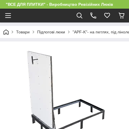
"ВСЕ ДЛЯ ПЛИТКИ" - Виробництво Ревізійних Люків
Товари
Підлогові люки
"APF-K"- на петлях, під лінол