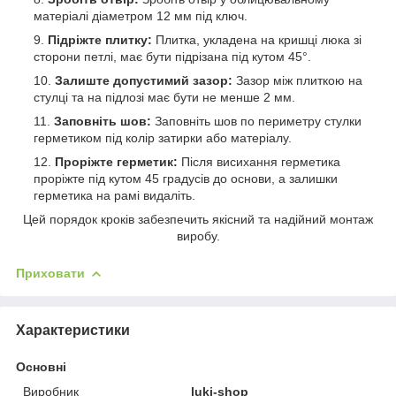
матеріалі діаметром 12 мм під ключ.
Підріжте плитку:
Плитка, укладена на кришці люка зі
сторони петлі, має бути підрізана під кутом 45°.
Залиште допустимий зазор:
Зазор між плиткою на
стулці та на підлозі має бути не менше 2 мм.
Заповніть шов:
Заповніть шов по периметру стулки
герметиком під колір затирки або матеріалу.
Проріжте герметик:
Після висихання герметика
проріжте під кутом 45 градусів до основи, а залишки
герметика на рамі видаліть.
Цей порядок кроків забезпечить якісний та надійний монтаж
виробу.
Приховати
Характеристики
Основні
Виробник
luki-shop