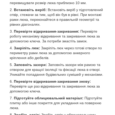
перевищувати розмір люка приблизно 10 мм.
Встановіть виріб:
Встановіть виріб у підготовлений
отвір, стежачи за тим, щоб він був в рівні. При монтажі
рами люка, переконайтеся в правильній геометрії та
рівних діагоналях.
Перевірте відкривання-закривання:
Перевірте
роботу механізму відкривання та закривання люка за
допомогою ключа. За потреби змастіть замок.
Закріпіть люк:
Закріпіть люк через готові отвори по
периметру рами люка за допомогою анкерного
кріплення або дюбелів.
Заповніть зазори:
Заповніть зазори між рамою та
отвором для кращої ізоляції та фіксації люка в отворі.
Уникайте попадання будівельних сумішей у механізми.
Перевірте відкривання-закривання знову:
Перевірте ще раз відкривання та закривання люка за
допомогою ключа.
Підготуйте облицювальний матеріал:
Підготуйте
плитку або інше покриття для укладання на поверхню
люка.
Зробіть отвір:
Зробіть отвір у облицювальному