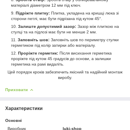
матеріалі діаметром 12 мм під ключ.
Підріжте плитку:
Плитка, укладена на кришці люка зі
сторони петлі, має бути підрізана під кутом 45°.
Залиште допустимий зазор:
Зазор між плиткою на
стулці та на підлозі має бути не менше 2 мм.
Заповніть шов:
Заповніть шов по периметру стулки
герметиком під колір затирки або матеріалу.
Проріжте герметик:
Після висихання герметика
проріжте під кутом 45 градусів до основи, а залишки
герметика на рамі видаліть.
Цей порядок кроків забезпечить якісний та надійний монтаж
виробу.
Приховати
Характеристики
Основні
Виробник
luki-shop