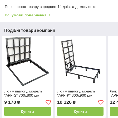
Повернення товару впродовж 14 днів за домовленістю
Всі умови повернення
Подібні товари компанії
Люк у підлогу, модель
Люк у підлогу, модель
Люк 
"APF-S" 700х800 мм.
"APF-K" 800х900 мм.
"APF
9 170
10 126
12 
₴
₴
Купити
Купити