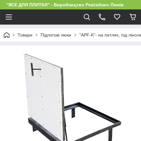
"ВСЕ ДЛЯ ПЛИТКИ" - Виробництво Ревізійних Люків
Товари
Підлогові люки
"APF-K"- на петлях, під лінол