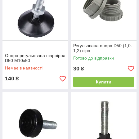
Регульована опора D50 (1,0-
1,2) сіра
Опора регульована шарнірна
Готово до відправки
D50 М10x50
Немає в наявності
30
₴
140
₴
Купити