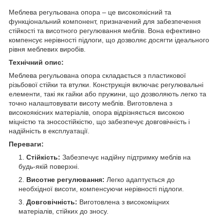
Меблева регульована опора – це високоякісний та
функціональний компонент, призначений для забезпечення
стійкості та висотного регулювання меблів. Вона ефективно
компенсує нерівності підлоги, що дозволяє досягти ідеального
рівня меблевих виробів.
Технічний опис:
Меблева регульована опора складається з пластикової
різьбової стійки та втулки. Конструкція включає регулювальні
елементи, такі як гайки або пружини, що дозволяють легко та
точно налаштовувати висоту меблів. Виготовлена з
високоякісних матеріалів, опора відрізняється високою
міцністю та зносостійкістю, що забезпечує довговічність і
надійність в експлуатації.
Переваги:
Стійкість:
Забезпечує надійну підтримку меблів на
будь-якій поверхні.
Висотне регулювання:
Легко адаптується до
необхідної висоти, компенсуючи нерівності підлоги.
Довговічність:
Виготовлена з високоміцних
матеріалів, стійких до зносу.