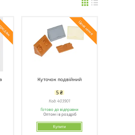
 продаж
Цена ниже
а
Куточок подвійний
5 ₴
403901
Готово до відправки
Оптом і в роздріб
Купити