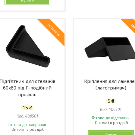
Купити
Новинка
Но
Підп'ятник для стелажів
Кріплення для ламел
60x60 під Г-подібний
(латотримач)
профіль
5 ₴
15 ₴
406701
406501
Готово до відправки
Оптом і в роздріб
Готово до відправки
Оптом і в роздріб