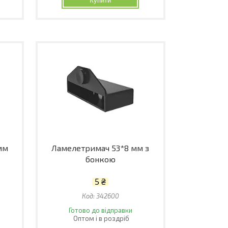
Купити
мм
Ламелетримач 53*8 мм з
бонкою
5 ₴
342600
Готово до відправки
Оптом і в роздріб