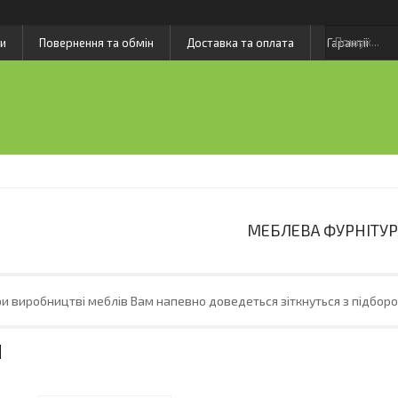
и
Повернення та обмін
Доставка та оплата
Гарантії
МЕБЛЕВА ФУРНІТУР
и виробництві меблів Вам напевно доведеться зіткнуться з підбором