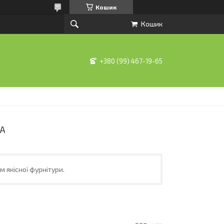
Кошик
Кошик
+380 (99) 467-19-65
А
 якісної фурнітури.