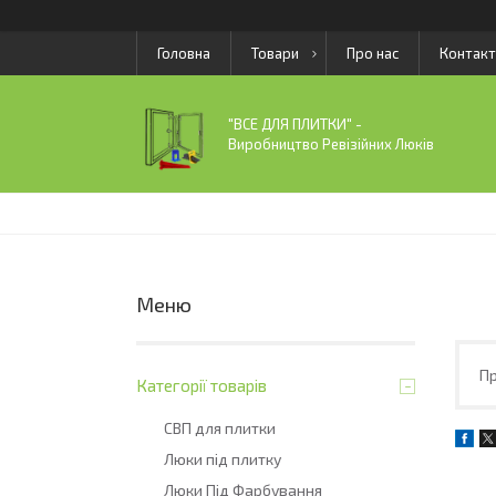
Головна
Товари
Про нас
Контакт
"ВСЕ ДЛЯ ПЛИТКИ" -
Виробництво Ревізійних Люків
Пр
Категорії товарів
СВП для плитки
Люки під плитку
Люки Під Фарбування