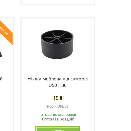
винка
ей
Ніжка меблева під саморіз
D50 H30
15 ₴
406801
Готово до відправки
Оптом і в роздріб