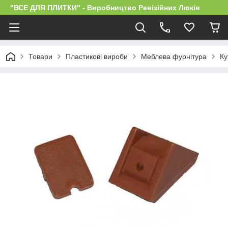
"ВСЕ ДЛЯ ПЛИТКИ" - Виробництво Ревізійних Люків
Товари
Пластикові вироби
Меблева фурнітура
Ку