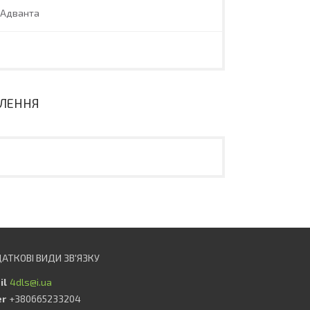
 Адванта
ВЛЕННЯ
4dls@i.ua
+380665233204