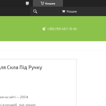
Кошик
Кошик
+380 (99) 467-19-65
ля Скла Під Ручку
ня на сайті — 200 ₴
 і в роздріб
Код:
404400