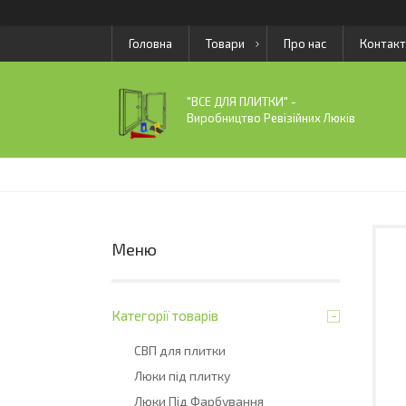
Головна
Товари
Про нас
Контакт
"ВСЕ ДЛЯ ПЛИТКИ" -
Виробництво Ревізійних Люків
Категорії товарів
СВП для плитки
Люки під плитку
Люки Під Фарбування