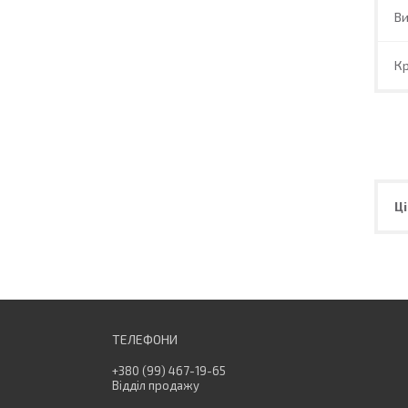
В
Кр
Ці
+380 (99) 467-19-65
Відділ продажу