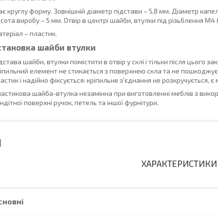
є круглу форму. Зовнішній діаметр підстави – 5,8 мм. Діаметр кап
сота виробу – 5 мм. Отвір в центрі шайби, втулки під різьблення М4 
теріал – пластик.
становка шайби втулки
дстава шайби, втулки помістити в отвір у склі і тільки після цього з
іпильний елемент не стикається з поверхнею скла та не пошкоджує ї
астик і надійно фіксується: кріпильне з'єднання не розкручується, є
астикова шайба-втулка незамінна при виготовленні меблів з викор
ндітної поверхні ручок, петель та іншої фурнітури.
ХАРАКТЕРИСТИКИ
сновні