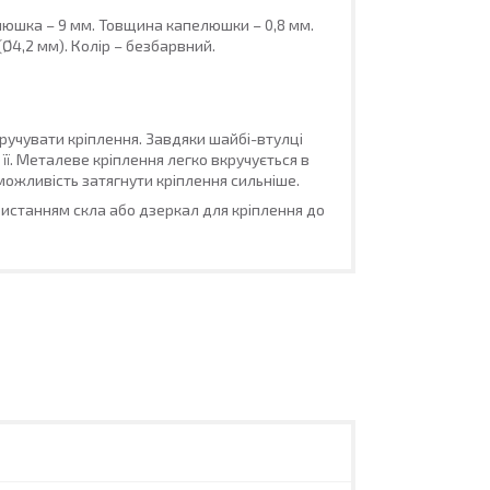
елюшка – 9 мм. Товщина капелюшки – 0,8 мм.
(Ø4,2 мм). Колір – безбарвний.
акручувати кріплення. Завдяки шайбі-втулці
ї. Металеве кріплення легко вкручується в
 можливість затягнути кріплення сильніше.
истанням скла або дзеркал для кріплення до