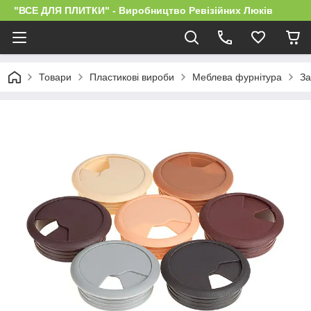
"ВСЕ ДЛЯ ПЛИТКИ" - Виробництво Ревізійних Люків
Товари
Пластикові вироби
Меблева фурнітура
За