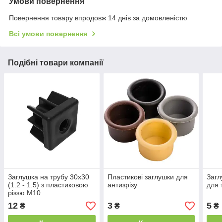
Умови повернення
Повернення товару впродовж 14 днів за домовленістю
Всі умови повернення
Подібні товари компанії
Заглушка на трубу 30х30
Пластикові заглушки для
Загл
(1.2 - 1.5) з пластиковою
антизрізу
для 
різзю М10
12
3
5
₴
₴
₴