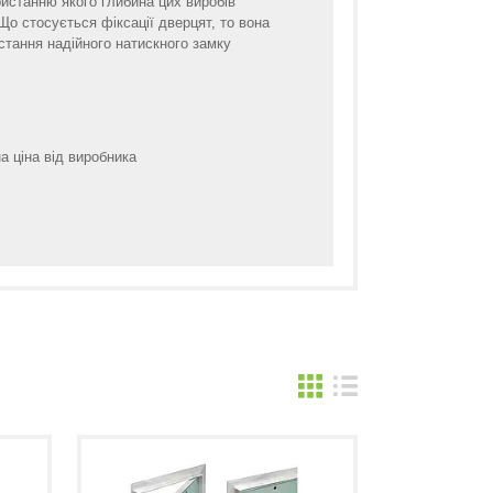
истанню якого глибина цих виробів
Що стосується фіксації дверцят, то вона
стання надійного натискного замку
а ціна від виробника