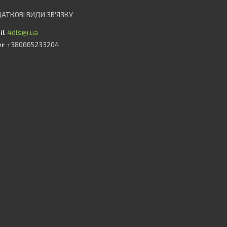
4dls@i.ua
+380665233204