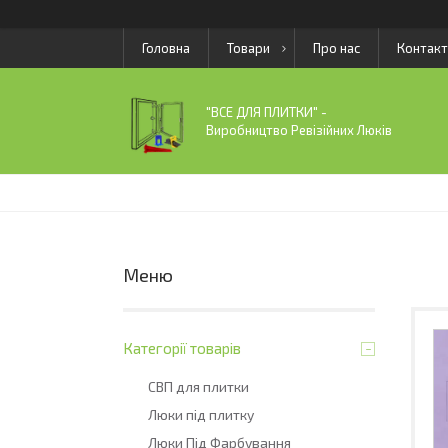
Головна
Товари
Про нас
Контакт
"ВСЕ ДЛЯ ПЛИТКИ" -
Виробництво Ревізійних Люків
Категорії товарів
СВП для плитки
Люки під плитку
Люки Під Фарбування