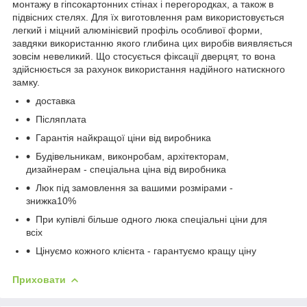
монтажу в гіпсокартонних стінах і перегородках, а також в
підвісних стелях. Для їх виготовлення рам використовується
легкий і міцний алюмінієвий профіль особливої форми,
завдяки використанню якого глибина цих виробів виявляється
зовсім невеликий. Що стосується фіксації дверцят, то вона
здійснюється за рахунок використання надійного натискного
замку.
доставка
Післяплата
Гарантія найкращої ціни від виробника
Будівельникам, виконробам, архітекторам,
дизайнерам - спеціальна ціна від виробника
Люк під замовлення за вашими розмірами -
знижка10%
При купівлі більше одного люка спеціальні ціни для
всіх
Цінуємо кожного клієнта - гарантуємо кращу ціну
Приховати