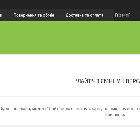
и
Повернення та обмін
Доставка та оплата
Гарантії
"ЛАЙТ"- З'ЄМНІ, УНІВЕР
Підлогові люки, моделі "Лайт" мають міцну зварну алюмінієву конст
кришкою.