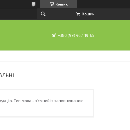
Кошик
Кошик
+380 (99) 467-19-65
САЛЬНІ
рукцію. Тип люка - з'ємний із заповнюваною