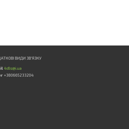
4dls@i.ua
+380665233204