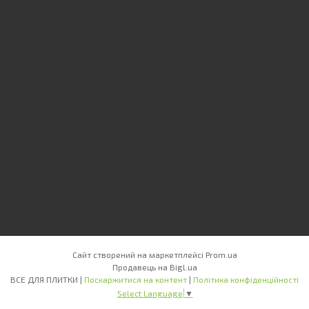
Сайт створений на маркетплейсі
Prom.ua
Продавець на Bigl.ua
ВСЕ ДЛЯ ПЛИТКИ |
Поскаржитися на контент
|
Політика конфіденційності
Select Language
▼