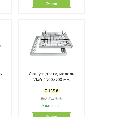
Купити
ь
Люк у підлогу, модель
"Лайт" 700х700 мм.
7 155 ₴
NLZ7070
В наявності
Купити