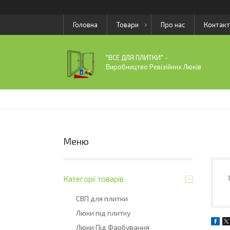
Головна
Товари
Про нас
Контакт
"ВСЕ ДЛЯ ПЛИТКИ" -
Виробництво Ревізійних Люків
Категорії товарів
СВП для плитки
Люки під плитку
Люки Під Фарбування