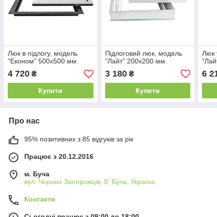
Люк в підлогу, модель
Підлоговий люк, модель
Люк 
"Економ" 500х500 мм.
"Лайт" 200х200 мм.
"Лай
4 720
3 180
6 2
₴
₴
Купити
Купити
Про нас
95% позитивних з 85 відгуків за рік
Працює з 20.12.2016
м. Буча
вул. Чорних Запорожців, 8, Буча, Україна
Контакти
Сьогодні працює з 09:00 до 18:00