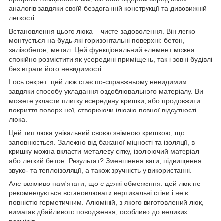
аналогів завдяки своїй бездоганній конструкції та дивовижній
легкості.
Встановлення цього люка – чисте задоволення. Він легко
монтується на будь-які горизонтальні поверхні: бетон,
залізобетон, метал. Цей функціональний елемент можна
спокійно розмістити як усередині приміщень, так і зовні будівлі
без втрати його невидимості.
І ось секрет: цей люк стає по-справжньому невидимим
завдяки способу укладання оздоблювального матеріалу. Ви
можете укласти плитку всередину кришки, або продовжити
покриття поверх неї, створюючи ілюзію повної відсутності
люка.
Цей тип люка унікальний своєю знімною кришкою, що
заповнюється. Залежно від бажаної міцності та ізоляції, в
кришку можна вкласти металеву сітку, ізолюючий матеріал
або легкий бетон. Результат? Зменшення ваги, підвищення
звуко- та теплоізоляції, а також зручність у використанні.
Але важливо пам'ятати, що є деякі обмеження: цей люк не
рекомендується встановлювати вертикальні стіни і не є
повністю герметичним. Алюміній, з якого виготовлений люк,
вимагає дбайливого поводження, особливо до великих
розмірів.