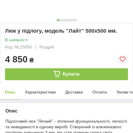
Люк у підлогу, модель "Лайт" 500х500 мм.
В наявності
Код: NLZ5050
Роздріб
4 850
₴
Купити
Опис
Характеристики
Доставка
Оплата
Умови п
Опис
Підлоговий люк "Легкий" – втілення функціональності, легкості
та невидимості в одному виробі. Створений із алюмінієвого
профілю товщиною 3 мм, він став лідером серед своїх