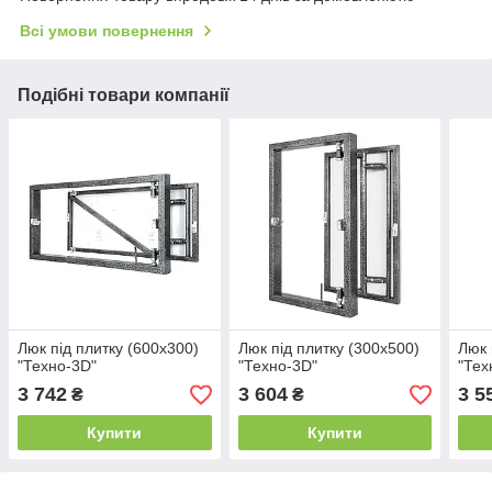
Всі умови повернення
Подібні товари компанії
Люк під плитку (600х300)
Люк під плитку (300х500)
Люк 
"Техно-3D"
"Техно-3D"
"Тех
3 742
3 604
3 5
₴
₴
Купити
Купити