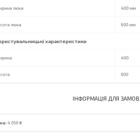
ирина люка
400 мм
исота люка
600 мм
ористувальницькі характеристики
ирина
400
исота
600
ІНФОРМАЦІЯ ДЛЯ ЗАМО
на:
4 050 ₴