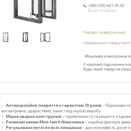
+380 (99) 467-19-65
Відділ продажу
повернення товару прот
У компанії підключені е
будь-який товар не поки
Антикорозійне покриття з гарантією 10 років
– Порошово-по
вогнетривке, ударостійке, захист від корозії виробу.
Міцна зварна конструкція
– герметичність та міцність з'єднан
Роликові замки Mini-latch Німеччина
– надійна фіксація двер
Регульовані петлі по всіх площинах
- дає можливість досяг