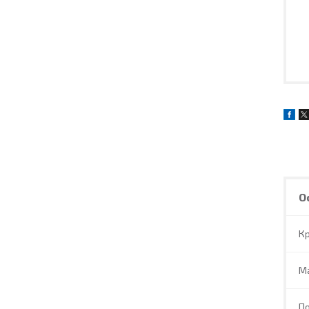
О
Кр
М
П