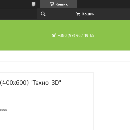
Кошик
Кошик
+380 (99) 467-19-65
(400х600) "Техно-3D"
4060