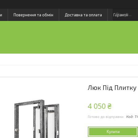
и
Повернення та обмін
Доставка та оплата
Гарантії
Люк Під Плитку 
4 050 ₴
Готово до відправки
Код:
T
Купити