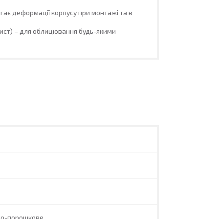
гає деформації корпусу при монтажі та в
лист) – для облицювання будь-якими
но-порошкове