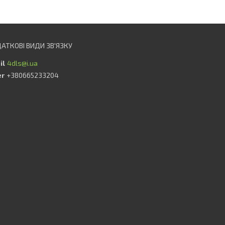
4dls@i.ua
+380665233204