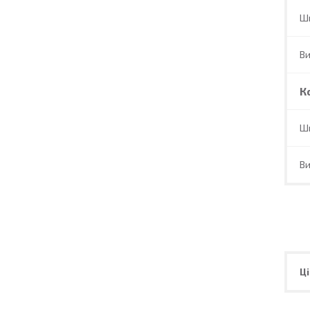
Ш
В
К
Ш
В
Ці