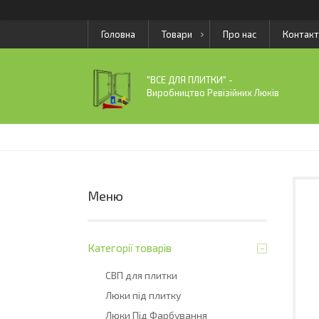
Головна
Товари
Про нас
Контакт
"ВСЕ ДЛЯ ПЛИТКИ" -
Виробництво Ревізійних Люків
Категорії товарів
СВП для плитки
Люки під плитку
Люки Під Фарбування