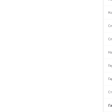
Ко
Сп
Сп
На
Г
Га
С
Г