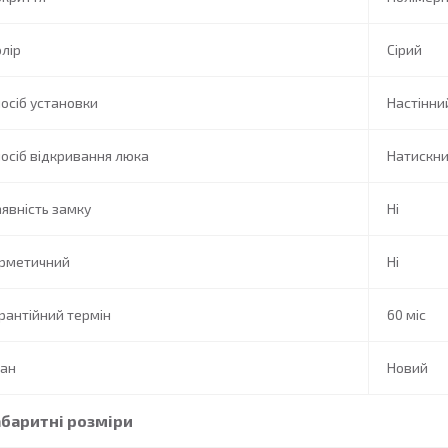
лір
Сірий
осіб установки
Настінни
осіб відкривання люка
Натискн
явність замку
Ні
ерметичний
Ні
рантійний термін
60 міс
тан
Новий
абаритні розміри