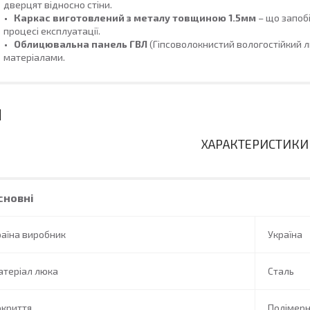
дверцят відносно стіни.
Каркас виготовлений з металу товщиною 1.5мм
– що запобі
процесі експлуатації.
Облицювальна панель ГВЛ
(Гіпсоволокнистий вологостійкий 
матеріалами.
ХАРАКТЕРИСТИКИ
сновні
аїна виробник
Україна
атеріал люка
Сталь
окриття
Полімер