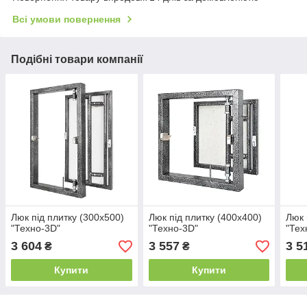
Всі умови повернення
Подібні товари компанії
Люк під плитку (300х500)
Люк під плитку (400х400)
Люк 
"Техно-3D"
"Техно-3D"
"Тех
3 604
3 557
3 5
₴
₴
Купити
Купити