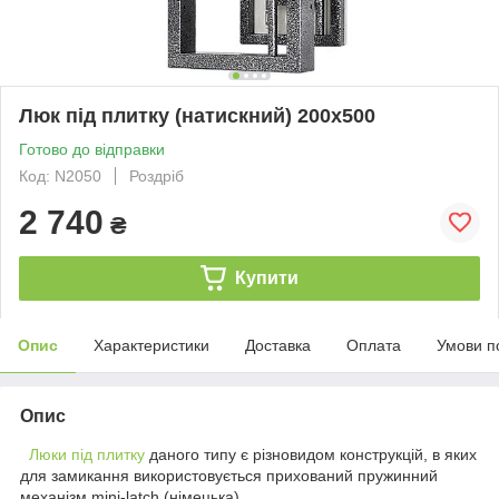
Люк під плитку (натискний) 200х500
Готово до відправки
Код: N2050
Роздріб
2 740
₴
Купити
Опис
Характеристики
Доставка
Оплата
Умови п
Опис
Люки під плитку
даного типу є різновидом конструкцій, в яких
для замикання використовується прихований пружинний
механізм mini-latch (німецька).