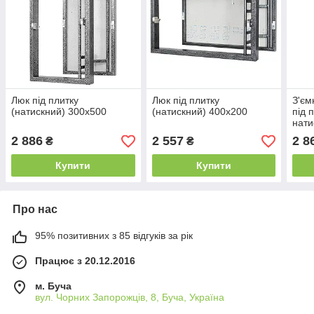
Люк під плитку
Люк під плитку
З'єм
(натискний) 300х500
(натискний) 400х200
під 
нати
"Univ
2 886
2 557
2 8
₴
₴
Купити
Купити
Про нас
95% позитивних з 85 відгуків за рік
Працює з 20.12.2016
м. Буча
вул. Чорних Запорожців, 8, Буча, Україна