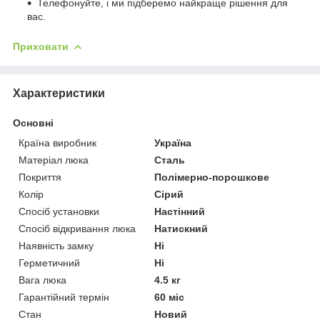
Телефонуйте, і ми підберемо найкраще рішення для
вас.
Приховати
Характеристики
Основні
Країна виробник
Україна
Матеріал люка
Сталь
Покриття
Полімерно-порошкове
Колір
Сірий
Спосіб установки
Настінний
Спосіб відкривання люка
Натискний
Наявність замку
Ні
Герметичний
Ні
Вага люка
4.5 кг
Гарантійний термін
60 міс
Стан
Новий