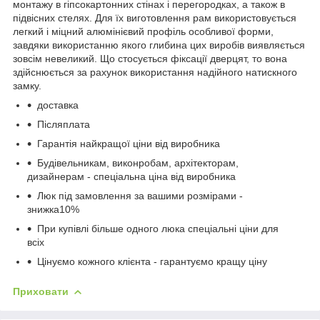
монтажу в гіпсокартонних стінах і перегородках, а також в
підвісних стелях. Для їх виготовлення рам використовується
легкий і міцний алюмінієвий профіль особливої форми,
завдяки використанню якого глибина цих виробів виявляється
зовсім невеликий. Що стосується фіксації дверцят, то вона
здійснюється за рахунок використання надійного натискного
замку.
доставка
Післяплата
Гарантія найкращої ціни від виробника
Будівельникам, виконробам, архітекторам,
дизайнерам - спеціальна ціна від виробника
Люк під замовлення за вашими розмірами -
знижка10%
При купівлі більше одного люка спеціальні ціни для
всіх
Цінуємо кожного клієнта - гарантуємо кращу ціну
Приховати