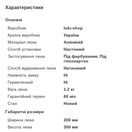
Характеристики
Основні
Виробник
luki-shop
Країна виробник
Україна
Матеріал люка
Алюміній
Спосіб установки
Настінний
Застосування люка
Під фарбування, Під
гіпсокартон
Спосіб відкривання люка
Натискний
Наявність замку
Ні
Герметичний
Ні
Вага люка
1.2 кг
Гарантійний термін
60 міс
Стан
Новий
Габаритні розміри
Ширина люка
200 мм
Висота люка
300 мм