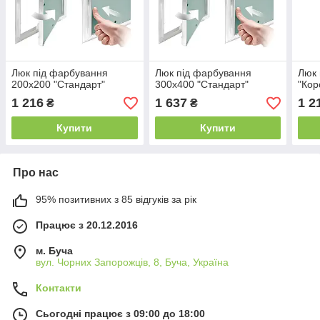
Люк під фарбування
Люк під фарбування
Люк 
200х200 "Стандарт"
300х400 "Стандарт"
"Кор
1 216
1 637
1 2
₴
₴
Купити
Купити
Про нас
95% позитивних з 85 відгуків за рік
Працює з 20.12.2016
м. Буча
вул. Чорних Запорожців, 8, Буча, Україна
Контакти
Сьогодні працює з 09:00 до 18:00