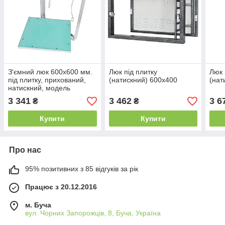
З'ємний люк 600х600 мм.
Люк під плитку
Люк 
під плитку, прихований,
(натискний) 600х400
(нат
натискний, модель
"Universal".
3 341
3 462
3 6
₴
₴
Купити
Купити
Про нас
95% позитивних з 85 відгуків за рік
Працює з 20.12.2016
м. Буча
вул. Чорних Запорожців, 8, Буча, Україна