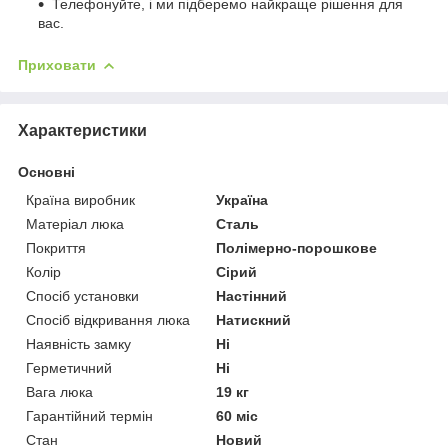
Телефонуйте, і ми підберемо найкраще рішення для
вас.
Приховати
Характеристики
Основні
Країна виробник
Україна
Матеріал люка
Сталь
Покриття
Полімерно-порошкове
Колір
Сірий
Спосіб установки
Настінний
Спосіб відкривання люка
Натискний
Наявність замку
Ні
Герметичний
Ні
Вага люка
19 кг
Гарантійний термін
60 міс
Стан
Новий