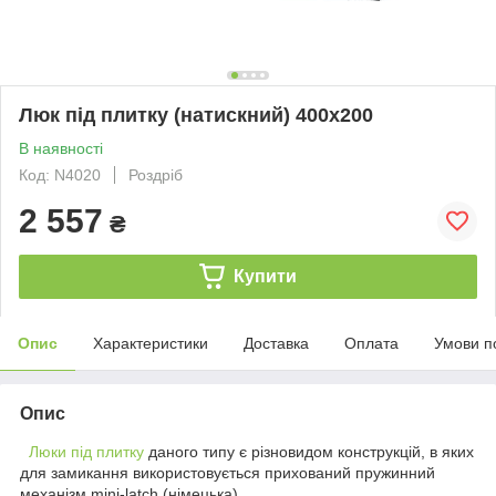
Люк під плитку (натискний) 400х200
В наявності
Код: N4020
Роздріб
2 557
₴
Купити
Опис
Характеристики
Доставка
Оплата
Умови п
Опис
Люки під плитку
даного типу є різновидом конструкцій, в яких
для замикання використовується прихований пружинний
механізм mini-latch (німецька).