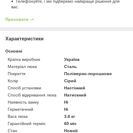
Телефонуйте, і ми підберемо найкраще рішення для
вас.
Приховати
Характеристики
Основні
Країна виробник
Україна
Матеріал люка
Сталь
Покриття
Полімерно-порошкове
Колір
Сірий
Спосіб установки
Настінний
Спосіб відкривання люка
Натискний
Наявність замку
Ні
Герметичний
Ні
Вага люка
3.6 кг
Гарантійний термін
60 міс
Стан
Новий