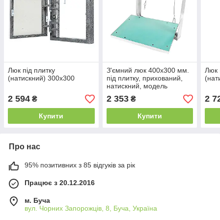
Люк під плитку
З'ємний люк 400х300 мм.
Люк 
(натискний) 300х300
під плитку, прихований,
(нат
натискний, модель
"Universal".
2 594
2 353
2 7
₴
₴
Купити
Купити
Про нас
95% позитивних з 85 відгуків за рік
Працює з 20.12.2016
м. Буча
вул. Чорних Запорожців, 8, Буча, Україна