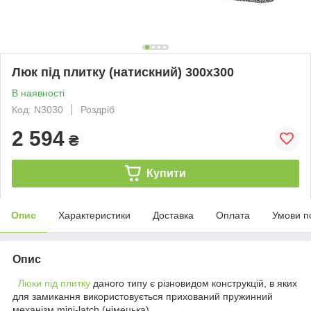
Люк під плитку (натискний) 300х300
В наявності
Код: N3030
Роздріб
2 594
₴
Купити
Опис
Характеристики
Доставка
Оплата
Умови п
Опис
Люки під плитку
даного типу є різновидом конструкцій, в яких
для замикання використовується прихований пружинний
механізм mini-latch (німецька).