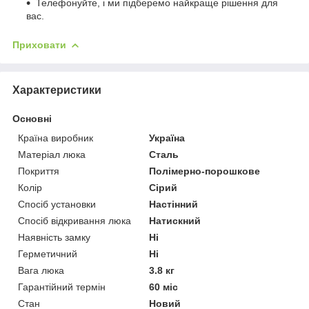
Телефонуйте, і ми підберемо найкраще рішення для
вас.
Приховати
Характеристики
Основні
Країна виробник
Україна
Матеріал люка
Сталь
Покриття
Полімерно-порошкове
Колір
Сірий
Спосіб установки
Настінний
Спосіб відкривання люка
Натискний
Наявність замку
Ні
Герметичний
Ні
Вага люка
3.8 кг
Гарантійний термін
60 міс
Стан
Новий