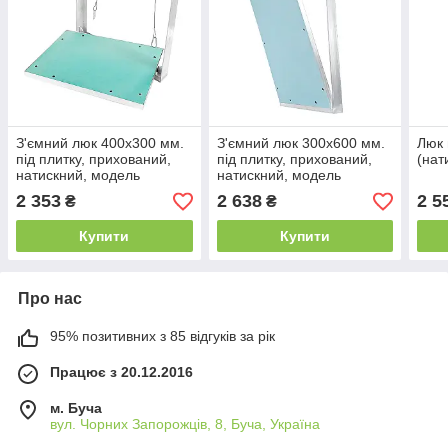
З'ємний люк 400х300 мм.
З'ємний люк 300х600 мм.
Люк 
під плитку, прихований,
під плитку, прихований,
(нат
натискний, модель
натискний, модель
"Universal".
"Universal".
2 353
2 638
2 5
₴
₴
Купити
Купити
Про нас
95% позитивних з 85 відгуків за рік
Працює з 20.12.2016
м. Буча
вул. Чорних Запорожців, 8, Буча, Україна