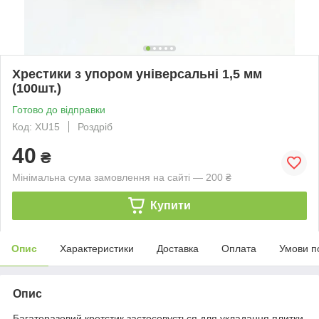
Хрестики з упором універсальні 1,5 мм
(100шт.)
Готово до відправки
Код: XU15
Роздріб
40
₴
Мінімальна сума замовлення на сайті — 200 ₴
Купити
Опис
Характеристики
Доставка
Оплата
Умови п
Опис
Багаторазовий кретстик застосовується для укладання плитки.