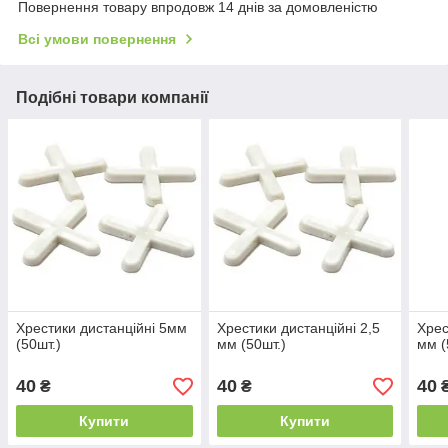
Повернення товару впродовж 14 днів за домовленістю
Всі умови повернення
Подібні товари компанії
Хрестики дистанційні 5мм
Хрестики дистанційні 2,5
Хрес
(50шт.)
мм (50шт.)
мм (
40
40
40
₴
₴
Купити
Купити