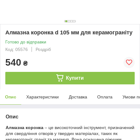
Алмазна коронка d 105 мм для керамограніту
Готово до відправки
Код: 05576
Роздріб
540
₴
Купити
Опис
Характеристики
Доставка
Оплата
Умови п
Опис
Алмазна коронка
– це високоточний інструмент, призначений
для свердління отворів у твердих матеріалах, таких як
керамограніт, граніт та мармур. Вона оснащена ріжучим