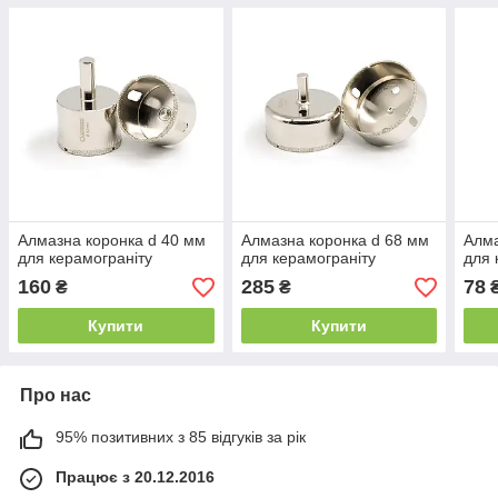
Алмазна коронка d 40 мм
Алмазна коронка d 68 мм
Алма
для керамограніту
для керамограніту
для 
160
285
78
₴
₴
Купити
Купити
Про нас
95% позитивних з 85 відгуків за рік
Працює з 20.12.2016