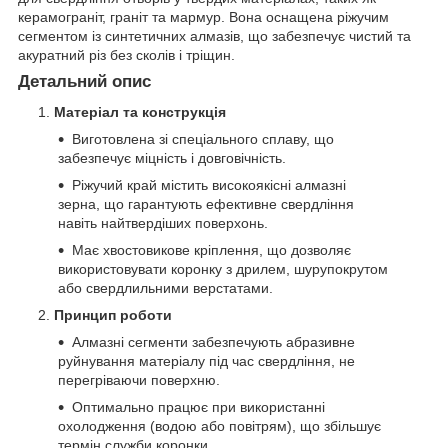
керамограніт, граніт та мармур. Вона оснащена ріжучим
сегментом із синтетичних алмазів, що забезпечує чистий та
акуратний різ без сколів і тріщин.
Детальний опис
Матеріал та конструкція
Виготовлена зі спеціального сплаву, що
забезпечує міцність і довговічність.
Ріжучий край містить високоякісні алмазні
зерна, що гарантують ефективне свердління
навіть найтвердіших поверхонь.
Має хвостовикове кріплення, що дозволяє
використовувати коронку з дрилем, шурупокрутом
або свердлильними верстатами.
Принцип роботи
Алмазні сегменти забезпечують абразивне
руйнування матеріалу під час свердління, не
перегріваючи поверхню.
Оптимально працює при використанні
охолодження (водою або повітрям), що збільшує
термін служби коронки.