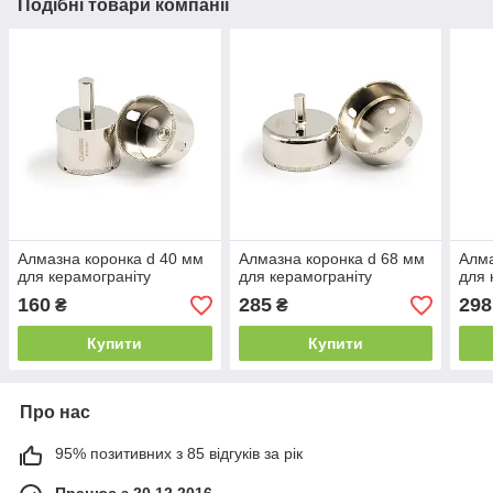
Подібні товари компанії
Алмазна коронка d 40 мм
Алмазна коронка d 68 мм
Алма
для керамограніту
для керамограніту
для 
160
285
298
₴
₴
Купити
Купити
Про нас
95% позитивних з 85 відгуків за рік