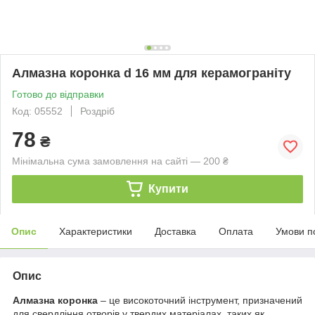
Алмазна коронка d 16 мм для керамограніту
Готово до відправки
Код: 05552
Роздріб
78
₴
Мінімальна сума замовлення на сайті — 200 ₴
Купити
Опис
Характеристики
Доставка
Оплата
Умови п
Опис
Алмазна коронка
– це високоточний інструмент, призначений
для свердління отворів у твердих матеріалах, таких як