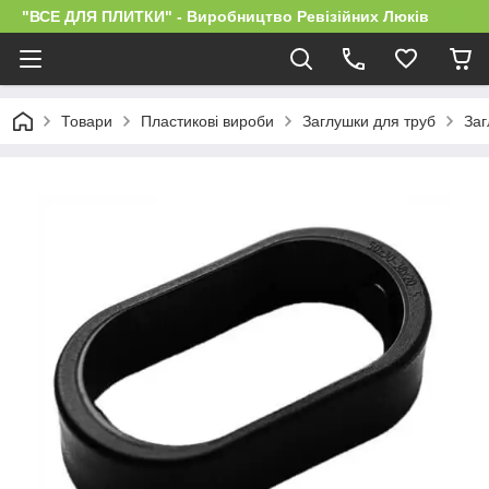
"ВСЕ ДЛЯ ПЛИТКИ" - Виробництво Ревізійних Люків
Товари
Пластикові вироби
Заглушки для труб
Заг