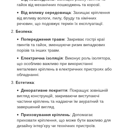
гайок від механічних пошкоджень та корозії.
Від впливу середовища
: Захищає кріплення
від впливу вологи, пилу, бруду та хімічних
речовин, що подовжує термін їх експлуатації.
Безпека
:
Попередження травм
: Закриває гострі краї
гвинтів та гайок, зменшуючи ризик випадкових
порізів та інших травм.
Електрична ізоляція
: Виконує роль ізолятора,
що особливо важливо при використанні
металевих кріплень в електричних пристроях або
обладнанні.
Естетика
:
Декоративне покриття
: Покращує зовнішній
вигляд конструкцій, закриваючи виступаючі
частини кріплень та надаючи їм акуратний та
завершений вигляд.
Приховування кріплень
: Допомагає
приховати кріплення, що може бути важливо для
дизайну інтер'єру чи технічних пристроїв.