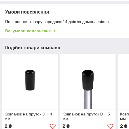
Умови повернення
Повернення товару впродовж 14 днів за домовленістю
Всі умови повернення
Подібні товари компанії
Ковпачок на пруток D = 4
Ковпачок на пруток D = 5
Ковп
мм
мм
мм
2
2
2
₴
₴
₴