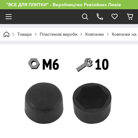
"ВСЕ ДЛЯ ПЛИТКИ" - Виробництво Ревізійних Люків
Товари
Пластикові вироби
Ковпачки
Ковпачки на 