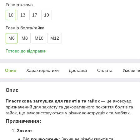
Розмір ключа
10
13
17
19
Розмір болта/гайки
М6
М8
М10
М12
Готово до відправки
Опис
Характеристики
Доставка
Оплата
Умови п
Опис
Пластикова заглушка для гвинтів та гайок
— це аксесуар,
призначений для захисту та декоративного покриття болтів та
гайок, що використовуються у різних конструкціях та меблях.
Призначення:
Захист
:
Від пошкоджень
: Захищає різьбу гвинтів та