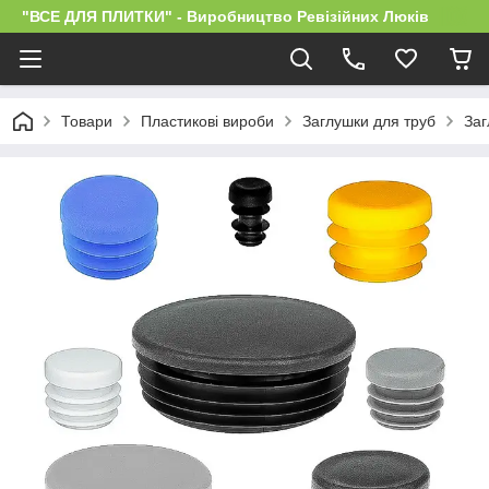
"ВСЕ ДЛЯ ПЛИТКИ" - Виробництво Ревізійних Люків
Товари
Пластикові вироби
Заглушки для труб
Заг