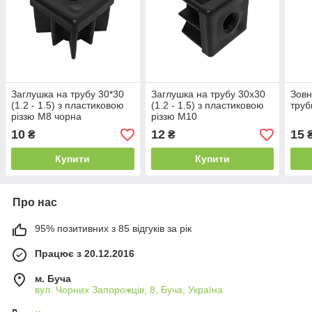
Заглушка на трубу 30*30
Заглушка на трубу 30х30
Зовн
(1.2 - 1.5) з пластиковою
(1.2 - 1.5) з пластиковою
труб
різзю М8 чорна
різзю М10
10
12
15
₴
₴
Купити
Купити
Про нас
95% позитивних з 85 відгуків за рік
Працює з 20.12.2016
м. Буча
вул. Чорних Запорожців, 8, Буча, Україна