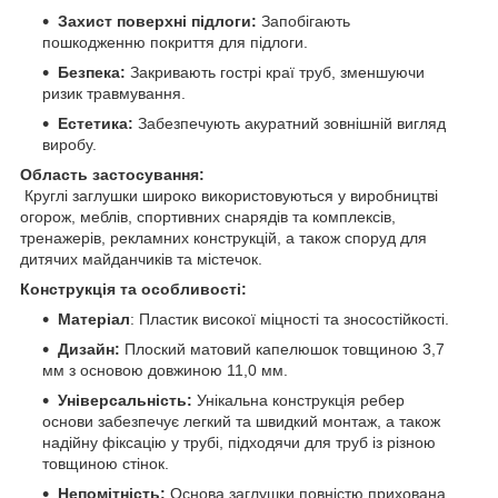
Захист поверхні підлоги:
Запобігають
пошкодженню покриття для підлоги.
Безпека:
Закривають гострі краї труб, зменшуючи
ризик травмування.
Естетика:
Забезпечують акуратний зовнішній вигляд
виробу.
Область застосування:
Круглі заглушки широко використовуються у виробництві
огорож, меблів, спортивних снарядів та комплексів,
тренажерів, рекламних конструкцій, а також споруд для
дитячих майданчиків та містечок.
Конструкція та особливості:
Матеріал
: Пластик високої міцності та зносостійкості.
Дизайн:
Плоский матовий капелюшок товщиною 3,7
мм з основою довжиною 11,0 мм.
Універсальність:
Унікальна конструкція ребер
основи забезпечує легкий та швидкий монтаж, а також
надійну фіксацію у трубі, підходячи для труб із різною
товщиною стінок.
Непомітність:
Основа заглушки повністю прихована