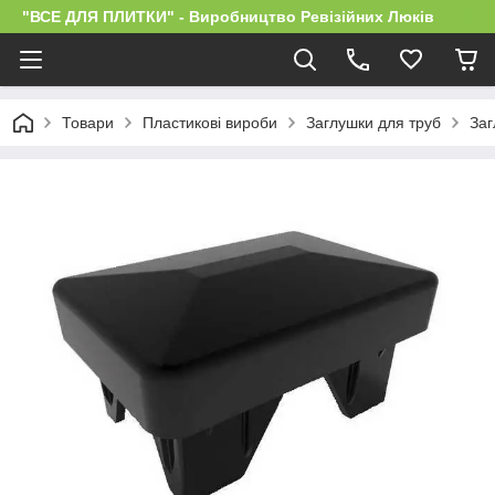
"ВСЕ ДЛЯ ПЛИТКИ" - Виробництво Ревізійних Люків
Товари
Пластикові вироби
Заглушки для труб
Заг