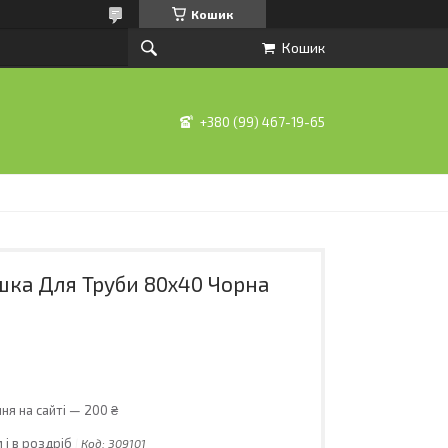
Кошик
Кошик
+380 (99) 467-19-65
шка Для Труби 80х40 Чорна
ня на сайті — 200 ₴
 і в роздріб
Код:
309101