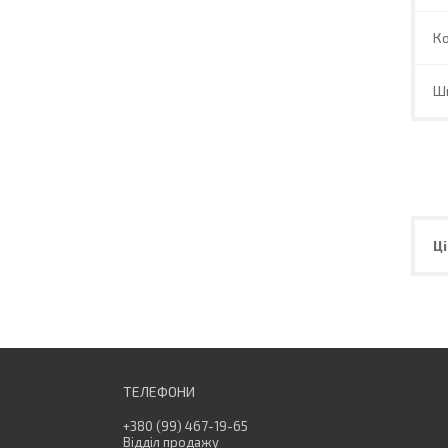
Ко
Ш
Ці
+380 (99) 467-19-65
Відділ продажу