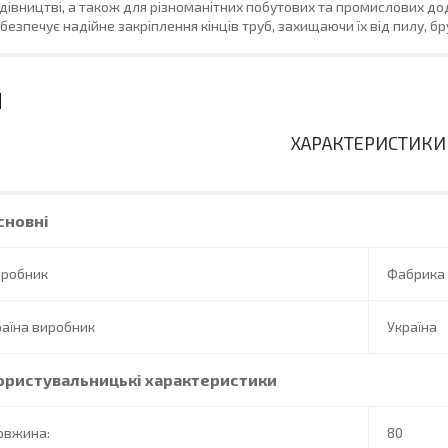
дівництві, а також для різноманітних побутових та промислових до
безпечує надійне закріплення кінців труб, захищаючи їх від пилу, б
ХАРАКТЕРИСТИКИ
сновні
иробник
Фабрика
аїна виробник
Україна
ористувальницькі характеристики
овжина:
80