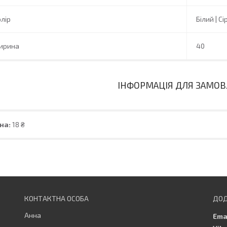
лір
Білий | С
ирина
40
ІНФОРМАЦІЯ ДЛЯ ЗАМО
на:
18 ₴
Анна