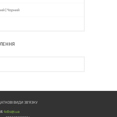
ірий | Чорний
ВЛЕННЯ
4dls@i.ua