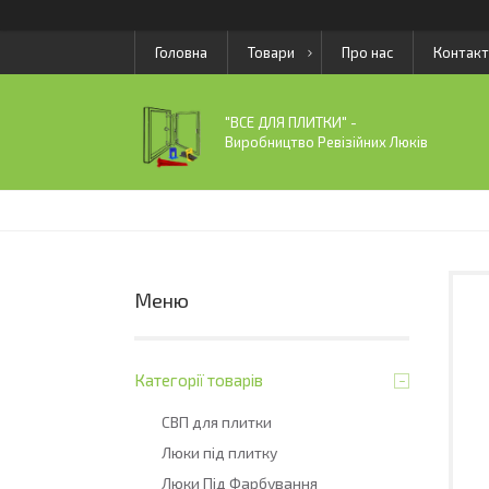
Головна
Товари
Про нас
Контакт
"ВСЕ ДЛЯ ПЛИТКИ" -
Виробництво Ревізійних Люків
Категорії товарів
СВП для плитки
Люки під плитку
Люки Під Фарбування