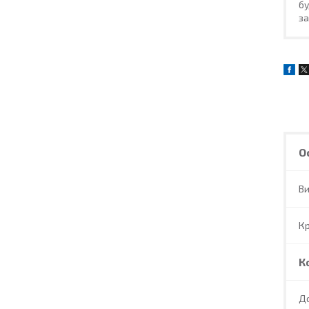
бу
за
О
В
Кр
К
Д