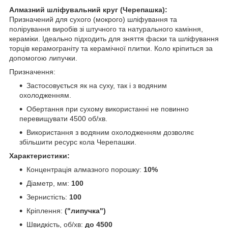
Алмазний шліфувальний круг (Черепашка):
Призначений для сухого (мокрого) шліфування та
полірування виробів зі штучного та натурального каміння,
кераміки. Ідеально підходить для зняття фаски та шліфування
торців керамограніту та керамічної плитки. Коло кріпиться за
допомогою липучки.
Призначення:
Застосовується як на суху, так і з водяним
охолодженням.
Обертання при сухому використанні не повинно
перевищувати 4500 об/хв.
Використання з водяним охолодженням дозволяє
збільшити ресурс кола Черепашки.
Характеристики:
Концентрація алмазного порошку:
10%
Діаметр, мм:
100
Зернистість:
100
Кріплення:
("липучка")
Швидкість, об/хв:
до 4500