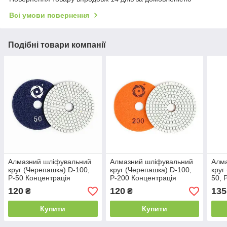
Всі умови повернення
Подібні товари компанії
Алмазний шліфувальний
Алмазний шліфувальний
Алм
круг (Черепашка) D-100,
круг (Черепашка) D-100,
круг
Р-50 Концентрація
Р-200 Концентрація
50, 
алмазного порошку 10%
алмазного порошку 10%
алма
120
120
135
₴
₴
Купити
Купити