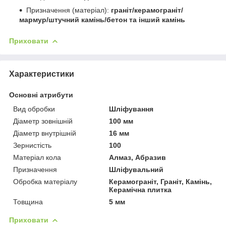
Призначення (матеріал):
граніт/керамограніт/
мармур/штучний камінь/бетон та інший камінь
Приховати
Характеристики
Основні атрибути
Вид обробки
Шліфування
Діаметр зовнішній
100 мм
Діаметр внутрішній
16 мм
Зернистість
100
Матеріал кола
Алмаз, Абразив
Призначення
Шліфувальний
Обробка матеріалу
Керамограніт, Граніт, Камінь,
Керамічна плитка
Товщина
5 мм
Приховати